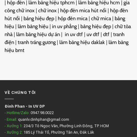
|
hộp đèn
|
làm bảng hiệu tphcm
|
làm bảng hiệu hcm
|
gia
công chữ inox
|
chữ inox
|
hộp đèn mica hút nổi
|
hộp đèn
hút nổi
|
bảng hiệu đẹp
|
hộp đèn mica
|
chữ mica
|
bảng
hiệu
|
làm bảng hiệu
|
in uv phẳng
|
bảng hiệu đẹp
|
chữ tòa
nhà
|
làm bảng hiệu dự án
|
in uv dtf
|
uv dtf
|
dtf
|
tranh
điện
|
tranh tráng gương
|
làm bảng hiệu daklak
|
làm bảng
hiệu bmt
VỀ CHÚNG TÔI
Đinh Phan
-
In UV DP
- Hotline/Zalo:
0947.98.0022
- Email:
quanlv.dinhphan@gmail.com
- Xưởng 1:
234/3 Tô Ngọc Vân, Phường Linh Đông, TP. HCM
- Xưởng 2:
185 Lý Thái Tổ, Phường Tân An, Đắk Lắk