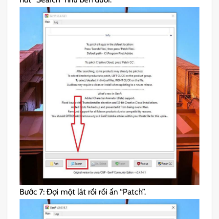
Bước 7: Đợi một lát rồi rồi ấn “Patch”.