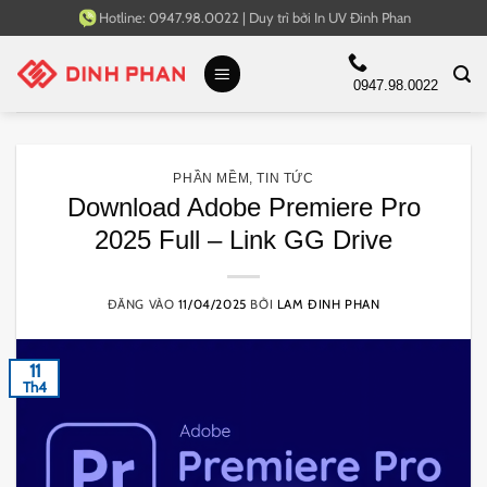
Bỏ
Hotline:
0947.98.0022
|
Duy trì bởi
In UV Đinh Phan
qua
nội
0947.98.0022
dung
PHẦN MỀM
,
TIN TỨC
Download Adobe Premiere Pro
2025 Full – Link GG Drive
ĐĂNG VÀO
11/04/2025
BỞI
LAM ĐINH PHAN
11
Th4