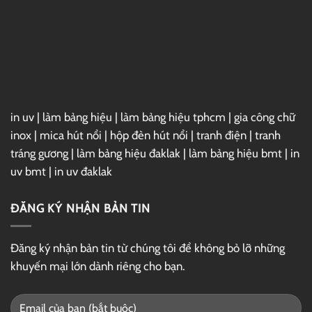
2025
Full
–
Link
GG
Drive
in uv
|
làm bảng hiệu
|
làm bảng hiệu tphcm
|
gia công chữ
inox
|
mica hút nổi
|
hộp đèn hút nổi
|
tranh điện
|
tranh
tráng gương
|
làm bảng hiệu đaklak
|
làm bảng hiệu bmt
|
in
uv bmt
|
in uv đaklak
ĐĂNG KÝ NHẬN BẢN TIN
Đăng ký nhận bản tin từ chúng tôi để không bỏ lỡ những
khuyến mại lớn dành riêng cho bạn.