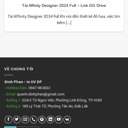
Tải Affinity Designer 2024 Full – Link GG Drive
Tải Affinity Designer 2024 Full Khi nói đến thiết kế đồ họa, việc tìm
kiếm [...]
VỀ CHÚNG TÔI
Đinh Phan
-
In UV DP
- Hotline/Zalo:
0947.98.0022
- Email:
quanlv.dinhphan@gmail.com
- Xưởng 1:
234/3 Tô Ngọc Vân, Phường Linh Đông, TP. HCM
- Xưởng 2:
185 Lý Thái Tổ, Phường Tân An, Đắk Lắk