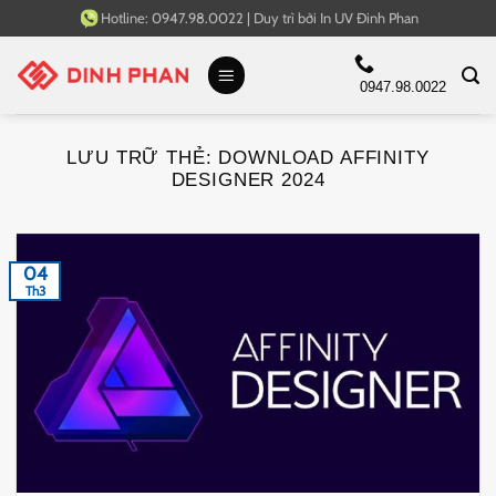
Bỏ
Hotline:
0947.98.0022
|
Duy trì bởi
In UV Đinh Phan
qua
nội
0947.98.0022
dung
LƯU TRỮ THẺ:
DOWNLOAD AFFINITY
DESIGNER 2024
04
Th3