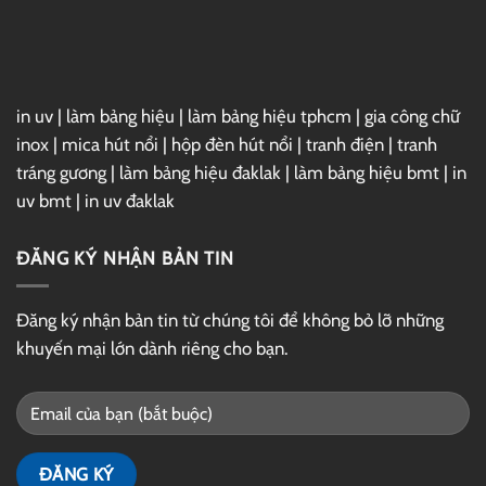
GG
Drive
in uv
|
làm bảng hiệu
|
làm bảng hiệu tphcm
|
gia công chữ
inox
|
mica hút nổi
|
hộp đèn hút nổi
|
tranh điện
|
tranh
tráng gương
|
làm bảng hiệu đaklak
|
làm bảng hiệu bmt
|
in
uv bmt
|
in uv đaklak
ĐĂNG KÝ NHẬN BẢN TIN
Đăng ký nhận bản tin từ chúng tôi để không bỏ lỡ những
khuyến mại lớn dành riêng cho bạn.