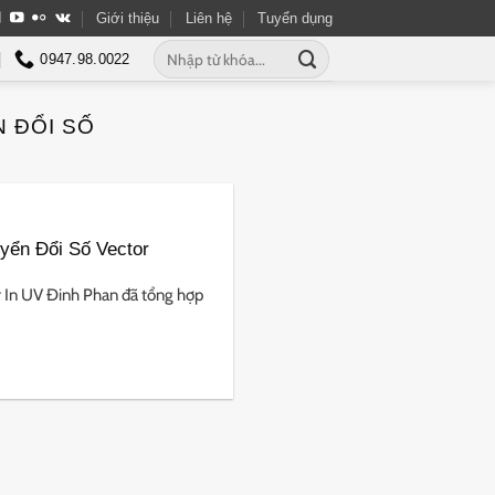
Giới thiệu
Liên hệ
Tuyển dụng
Tìm
0947.98.0022
kiếm:
 ĐỔI SỐ
yển Đổi Số Vector
In UV Đinh Phan đã tổng hợp