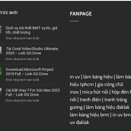
 TỨC MỚI
FANPAGE
Dịch vụ nội thất BMT uy tín, giá
tốt, chất lượng
ở
Chức năng bình luận bị tắt
Dịch
vụ
Tải Corel VideoStudio Ultimate
nội
2020 – Link GG Drive
thất
BMT
ở
Chức năng bình luận bị tắt
uy
Tải
tín,
Corel
Download Microsoft Project
giá
VideoStudio
2019 Full – Link GG Drive
tốt,
in uv
|
làm bảng hiệu
|
làm bả
Ultimate
chất
2020
ở
Chức năng bình luận bị tắt
hiệu tphcm
|
gia công chữ
lượng
–
Download
Link
Microsoft
Cài Đặt Vray 7 For 3ds Max 2025
inox
|
mica hút nổi
|
hộp đèn 
GG
Project
Full – Link GG Drive
Drive
2019
nổi
|
tranh điện
|
tranh tráng
Full
ở
Chức năng bình luận bị tắt
–
Cài
gương
|
làm bảng hiệu đaklak
Link
Đặt
GG
Vray
làm bảng hiệu bmt
|
in uv bm
Drive
7
uv đaklak
For
3ds
Max