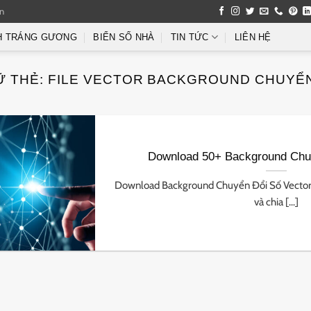
an
H TRÁNG GƯƠNG
BIỂN SỐ NHÀ
TIN TỨC
LIÊN HỆ
Ữ THẺ:
FILE VECTOR BACKGROUND CHUYỂN
Download 50+ Background Chu
Download Background Chuyển Đổi Số Vector 
và chia [...]