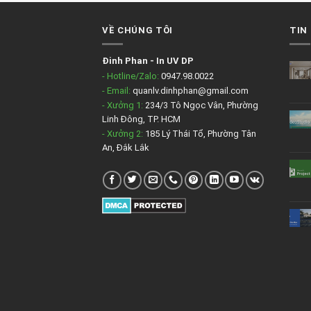
VỀ CHÚNG TÔI
TIN
Đinh Phan
-
In UV DP
- Hotline/Zalo:
0947.98.0022
- Email:
quanlv.dinhphan@gmail.com
- Xưởng 1:
234/3 Tô Ngọc Vân, Phường
Linh Đông, TP. HCM
- Xưởng 2:
185 Lý Thái Tổ, Phường Tân
An, Đắk Lắk