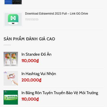
Download Edrawmind 2023 Full – Link GG Drive
17/07/2025
SẢN PHẨM ĐÁNH GIÁ CAO
In Standee Đồ Ăn
110,000
₫
In Hashtag Vui Nhộn
200,000
₫
In Băng Rôn Tuyên Truyền Bảo Vệ Môi Trường
110,000
₫