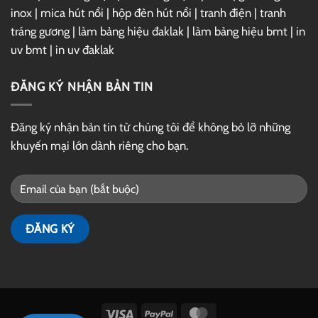
inox
|
mica hút nổi
|
hộp đèn hút nổi
|
tranh điện
|
tranh
tráng gương
|
làm bảng hiệu đaklak
|
làm bảng hiệu bmt
|
in
uv bmt
|
in uv đaklak
ĐĂNG KÝ NHẬN BẢN TIN
Đăng ký nhận bản tin từ chúng tôi để không bỏ lỡ những
khuyến mại lớn dành riêng cho bạn.
Visa
PayPal
MasterCard