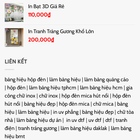
In Bạt 3D Giá Rẻ
110,000
₫
In Tranh Tráng Gương Khổ Lớn
200,000
₫
LIÊN KẾT
bảng hiệu hộp đèn
|
làm bảng hiệu
|
làm bảng quảng cáo
|
hộp đèn
|
làm bảng hiệu tphcm
|
làm bảng hiệu hcm
|
gia
công chữ inox
|
chữ inox
|
hộp đèn mica hút nổi
|
hộp đèn
hút nổi
|
bảng hiệu đẹp
|
hộp đèn mica
|
chữ mica
|
bảng
hiệu
|
làm bảng hiệu
|
in uv phẳng
|
bảng hiệu đẹp
|
chữ tòa
nhà
|
làm bảng hiệu dự án
|
in uv dtf
|
uv dtf
|
dtf
|
tranh
điện
|
tranh tráng gương
|
làm bảng hiệu daklak
|
làm bảng
hiệu bmt