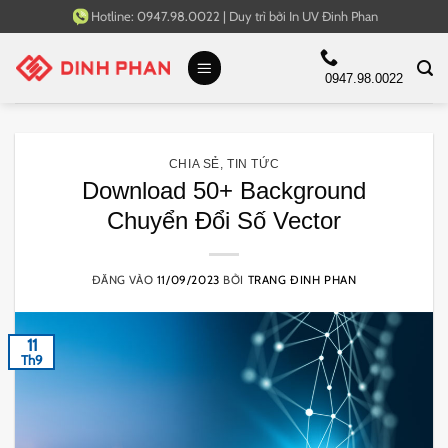
Bỏ
Hotline:
0947.98.0022
|
Duy trì bởi
In UV Đinh Phan
qua
nội
0947.98.0022
dung
CHIA SẺ
,
TIN TỨC
Download 50+ Background
Chuyển Đổi Số Vector
ĐĂNG VÀO
11/09/2023
BỞI
TRANG ĐINH PHAN
11
Th9