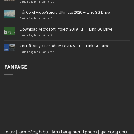
ở
Chức năng bình luận bị tắt
Dịch
vụ
Tải Corel VideoStudio Ultimate 2020 – Link GG Drive
nội
thất
ở
Chức năng bình luận bị tắt
BMT
Tải
uy
Corel
Download Microsoft Project 2019 Full – Link GG Drive
tín,
VideoStudio
giá
Ultimate
ở
Chức năng bình luận bị tắt
tốt,
2020
Download
chất
–
Microsoft
Cài Đặt Vray 7 For 3ds Max 2025 Full – Link GG Drive
lượng
Link
Project
GG
2019
ở
Chức năng bình luận bị tắt
Drive
Full
Cài
–
Đặt
Link
Vray
FANPAGE
GG
7
Drive
For
3ds
Max
2025
Full
–
Link
GG
Drive
in uv
|
làm bảng hiệu
|
làm bảng hiệu tphcm
|
gia công chữ