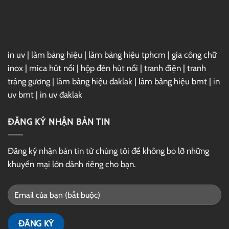
GG
Drive
in uv
|
làm bảng hiệu
|
làm bảng hiệu tphcm
|
gia công chữ
inox
|
mica hút nổi
|
hộp đèn hút nổi
|
tranh điện
|
tranh
tráng gương
|
làm bảng hiệu đaklak
|
làm bảng hiệu bmt
|
in
uv bmt
|
in uv đaklak
ĐĂNG KÝ NHẬN BẢN TIN
Đăng ký nhận bản tin từ chúng tôi để không bỏ lỡ những
khuyến mại lớn dành riêng cho bạn.