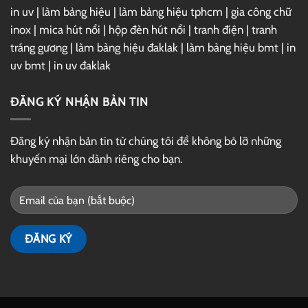
in uv
|
làm bảng hiệu
|
làm bảng hiệu tphcm
|
gia công chữ
inox
|
mica hút nổi
|
hộp đèn hút nổi
|
tranh điện
|
tranh
tráng gương
|
làm bảng hiệu đaklak
|
làm bảng hiệu bmt
|
in
uv bmt
|
in uv đaklak
ĐĂNG KÝ NHẬN BẢN TIN
Đăng ký nhận bản tin từ chúng tôi để không bỏ lỡ những
khuyến mại lớn dành riêng cho bạn.