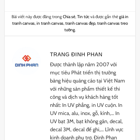
Bài viết này được đăng trong
Chia sẻ
,
Tin tức
và được gắn thẻ
giá in
tranh canvas
,
in tranh canvas
,
tranh canvas đẹp
,
tranh canvas treo
tường
.
TRANG ĐINH PHAN
Được thành lập năm 2007 với
mục tiêu Phát triển thị trường
bảng hiệu quảng cáo tại Việt Nam
với những sản phẩm thiết kế thi
công và dịch vụ khách hàng tốt
nhất: In UV phẳng, in UV cuộn. In
UV mica, alu, inox, gỗ, kính,… In
UV bạt 3M, bạt không gân, decal,
decal 3M, decal đế ghi,… Lĩnh vực
kinh doanh phụ trợ. Đinh Phan