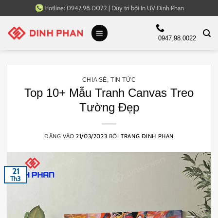
Bỏ
Hotline:
0947.98.0022
|
Duy trì bởi
In UV Đinh Phan
qua
nội
0947.98.0022
dung
CHIA SẺ
,
TIN TỨC
Top 10+ Mẫu Tranh Canvas Treo
Tường Đẹp
ĐĂNG VÀO
21/03/2023
BỞI
TRANG ĐINH PHAN
21
Th3