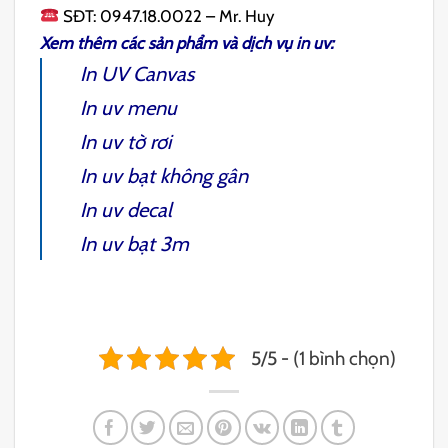
SĐT: 0947.18.0022 – Mr. Huy
Xem thêm các sản phẩm và dịch vụ
in uv
:
In UV Canvas
In uv menu
In uv tờ rơi
In uv bạt không gân
In uv decal
In uv bạt 3m
5/5 - (1 bình chọn)