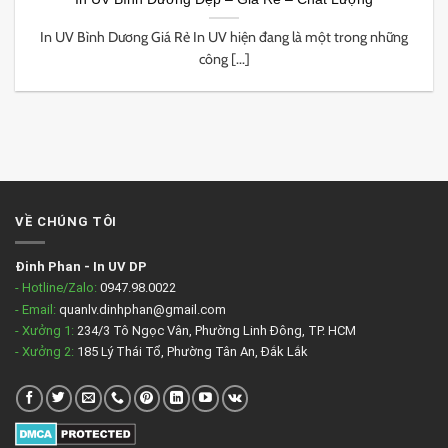
In UV Bình Dương Giá Rẻ In UV hiện đang là một trong những
công [...]
VỀ CHÚNG TÔI
Đinh Phan
-
In UV DP
- Hotline/Zalo:
0947.98.0022
- Email:
quanlv.dinhphan@gmail.com
- Xưởng 1:
234/3 Tô Ngọc Vân, Phường Linh Đông, TP. HCM
- Xưởng 2:
185 Lý Thái Tổ, Phường Tân An, Đắk Lắk