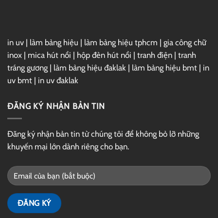
Drive
in uv
|
làm bảng hiệu
|
làm bảng hiệu tphcm
|
gia công chữ
inox
|
mica hút nổi
|
hộp đèn hút nổi
|
tranh điện
|
tranh
tráng gương
|
làm bảng hiệu đaklak
|
làm bảng hiệu bmt
|
in
uv bmt
|
in uv đaklak
ĐĂNG KÝ NHẬN BẢN TIN
Đăng ký nhận bản tin từ chúng tôi để không bỏ lỡ những
khuyến mại lớn dành riêng cho bạn.