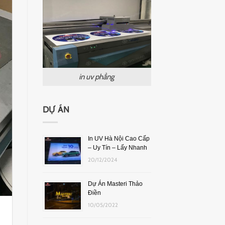
in uv phẳng
DỰ ÁN
In UV Hà Nội Cao Cấp
– Uy Tín – Lấy Nhanh
20/12/2024
Dự Án Masteri Thảo
Điền
10/05/2022