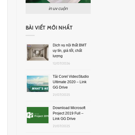
in uv cuộn
BÀI VIẾT MỚI NHẤT
Dịch vụ nội thất BMT
uy tín, giá tốt, chất
lượng
12/07/2026
Tải Corel VideoStudio
Ultimate 2020 – Link
GG Drive
21/07/2025
Download Microsoft
Project 2019 Full –
Link GG Drive
21/07/2025