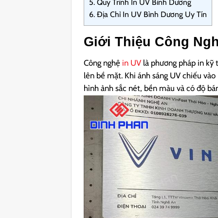
5.
Quy Trình In UV Bình Dương
6.
Địa Chỉ In UV Bình Dương Uy Tín
Giới Thiệu Công Ngh
Công nghệ
in UV
là phương pháp in kỹ 
lên bề mặt. Khi ánh sáng UV chiếu vào 
hình ảnh sắc nét, bền màu và có độ bá