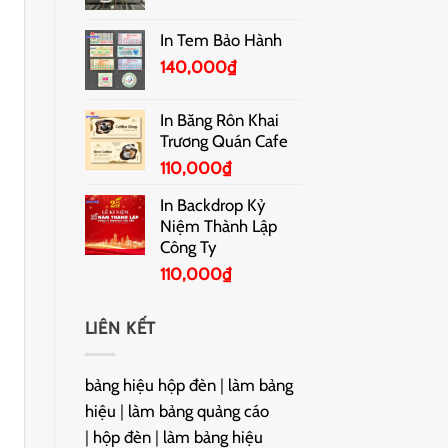
In Tem Bảo Hành
140,000
₫
In Băng Rôn Khai
Trương Quán Cafe
110,000
₫
In Backdrop Kỷ
Niệm Thành Lập
Công Ty
110,000
₫
LIÊN KẾT
bảng hiệu hộp đèn
|
làm bảng
hiệu
|
làm bảng quảng cáo
|
hộp đèn
|
làm bảng hiệu