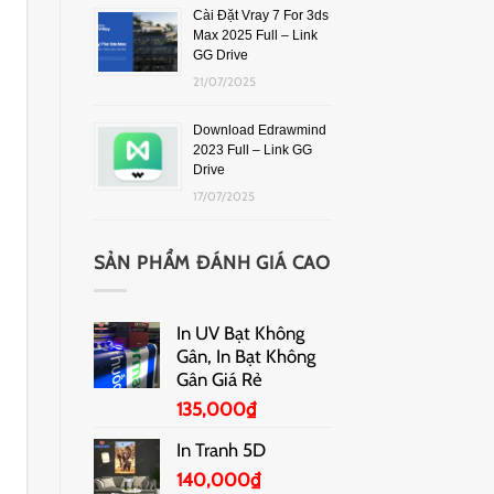
Cài Đặt Vray 7 For 3ds
Max 2025 Full – Link
GG Drive
21/07/2025
Download Edrawmind
2023 Full – Link GG
Drive
17/07/2025
SẢN PHẨM ĐÁNH GIÁ CAO
In UV Bạt Không
Gân, In Bạt Không
Gân Giá Rẻ
135,000
₫
In Tranh 5D
140,000
₫