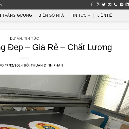
an
H TRÁNG GƯƠNG
BIỂN SỐ NHÀ
TIN TỨC
LIÊN HỆ
DỰ ÁN
,
TIN TỨC
g Đẹp – Giá Rẻ – Chất Lượng
VÀO
19/12/2024
BỞI
THUẬN ĐINH PHAN