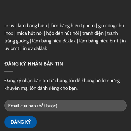
Drive
in uv
|
làm bảng hiệu
|
làm bảng hiệu tphcm
|
gia công chữ
inox
|
mica hút nổi
|
hộp đèn hút nổi
|
tranh điện
|
tranh
tráng gương
|
làm bảng hiệu đaklak
|
làm bảng hiệu bmt
|
in
uv bmt
|
in uv đaklak
ĐĂNG KÝ NHẬN BẢN TIN
Đăng ký nhận bản tin từ chúng tôi để không bỏ lỡ những
khuyến mại lớn dành riêng cho bạn.