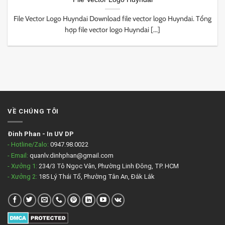
File Vector Logo Huyndai Download file vector logo Huyndai. Tổng
hợp file vector logo Huyndai [...]
VỀ CHÚNG TÔI
Đinh Phan
-
In UV DP
- Hotline/Zalo:
0947.98.0022
- Email:
quanlv.dinhphan@gmail.com
- Xưởng 1:
234/3 Tô Ngọc Vân, Phường Linh Đông, TP. HCM
- Xưởng 2:
185 Lý Thái Tổ, Phường Tân An, Đắk Lắk