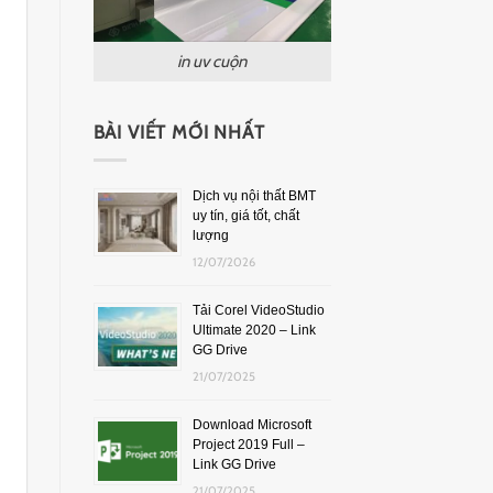
in uv cuộn
BÀI VIẾT MỚI NHẤT
Dịch vụ nội thất BMT
uy tín, giá tốt, chất
lượng
12/07/2026
Tải Corel VideoStudio
Ultimate 2020 – Link
GG Drive
21/07/2025
Download Microsoft
Project 2019 Full –
Link GG Drive
21/07/2025