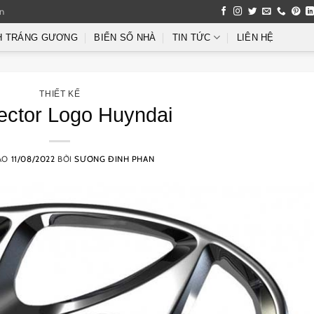
an
H TRÁNG GƯƠNG
BIỂN SỐ NHÀ
TIN TỨC
LIÊN HỆ
THIẾT KẾ
Vector Logo Huyndai
ÀO
11/08/2022
BỞI
SƯƠNG ĐINH PHAN