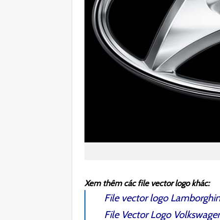
Xem thêm các file vector logo khác:
File vector logo Lamborghin
File Vector Logo Volkswage