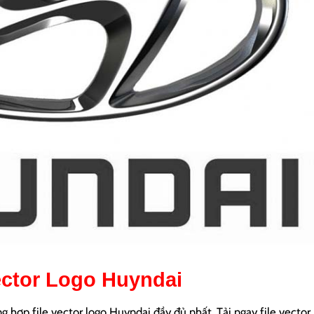
ector Logo Huyndai
 hợp file vector logo Huyndai đầy đủ nhất. Tải ngay file vector