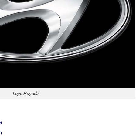
Logo Huyndai
i
n