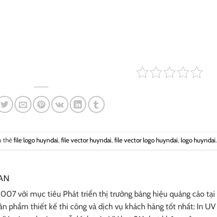
n thẻ
file logo huyndai
,
file vector huyndai
,
file vector logo huyndai
,
logo huyndai
AN
07 với mục tiêu Phát triển thị trường bảng hiệu quảng cáo tại
n phẩm thiết kế thi công và dịch vụ khách hàng tốt nhất: In UV