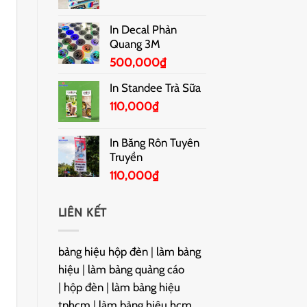
In Decal Phản
Quang 3M
500,000
₫
In Standee Trà Sữa
110,000
₫
In Băng Rôn Tuyên
Truyền
110,000
₫
LIÊN KẾT
bảng hiệu hộp đèn
|
làm bảng
hiệu
|
làm bảng quảng cáo
|
hộp đèn
|
làm bảng hiệu
tphcm
|
làm bảng hiệu hcm