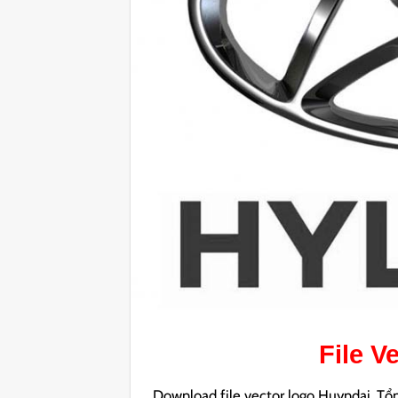
File V
Download file vector logo Huyndai. Tổng