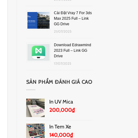
Cài Đặt Vray 7 For 3ds
Max 2025 Full – Link
GG Drive
21/07/2025
Download Edrawmind
2023 Full – Link GG
Drive
17/07/2025
SẢN PHẨM ĐÁNH GIÁ CAO
In UV Mica
200,000
₫
In Tem Xe
140,000
₫