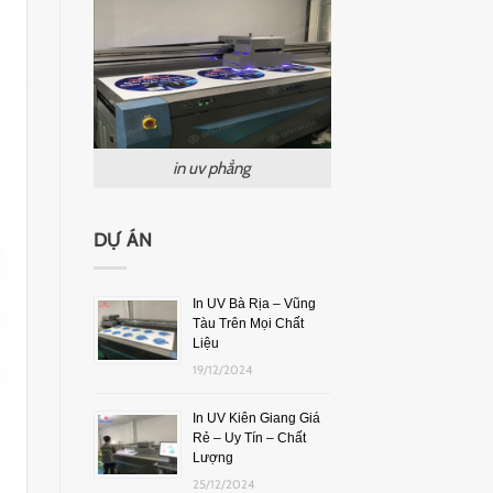
in uv phẳng
DỰ ÁN
In UV Bà Rịa – Vũng
Tàu Trên Mọi Chất
Liệu
19/12/2024
In UV Kiên Giang Giá
Rẻ – Uy Tín – Chất
Lượng
25/12/2024