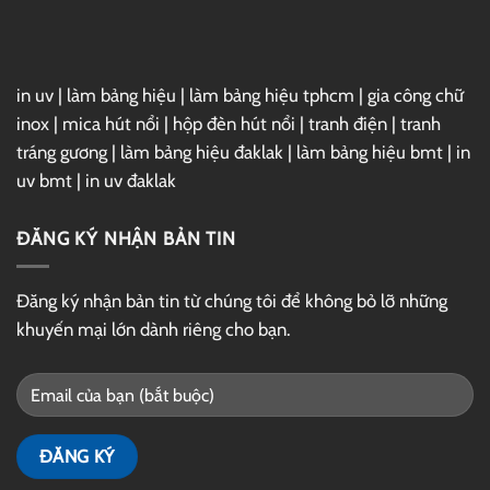
Drive
in uv
|
làm bảng hiệu
|
làm bảng hiệu tphcm
|
gia công chữ
inox
|
mica hút nổi
|
hộp đèn hút nổi
|
tranh điện
|
tranh
tráng gương
|
làm bảng hiệu đaklak
|
làm bảng hiệu bmt
|
in
uv bmt
|
in uv đaklak
ĐĂNG KÝ NHẬN BẢN TIN
Đăng ký nhận bản tin từ chúng tôi để không bỏ lỡ những
khuyến mại lớn dành riêng cho bạn.