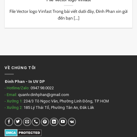
File Vector logo Vinfast Trong bài viết dưới đây, Đinh Phan xin gửi
đến bạn [...]
VỀ CHÚNG TÔI
Đinh Phan
-
In UV DP
- Hotline/Zalo:
0947.98.0022
- Email:
quanlv.dinhphan@gmail.com
- Xưởng 1:
234/3 Tô Ngọc Vân, Phường Linh Đông, TP. HCM
- Xưởng 2:
185 Lý Thái Tổ, Phường Tân An, Đắk Lắk