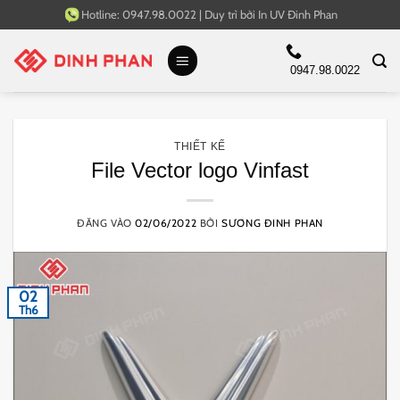
Bỏ
Hotline:
0947.98.0022
|
Duy trì bởi
In UV Đinh Phan
qua
nội
0947.98.0022
dung
THIẾT KẾ
File Vector logo Vinfast
ĐĂNG VÀO
02/06/2022
BỞI
SƯƠNG ĐINH PHAN
02
Th6