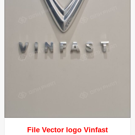
File
Vector
logo Vinfast