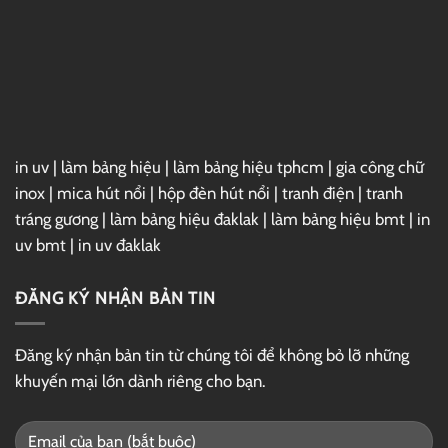
2025
Full
–
Link
GG
Drive
in uv
|
làm bảng hiệu
|
làm bảng hiệu tphcm
|
gia công chữ
inox
|
mica hút nổi
|
hộp đèn hút nổi
|
tranh điện
|
tranh
tráng gương
|
làm bảng hiệu đaklak
|
làm bảng hiệu bmt
|
in
uv bmt
|
in uv đaklak
ĐĂNG KÝ NHẬN BẢN TIN
Đăng ký nhận bản tin từ chúng tôi để không bỏ lỡ những
khuyến mại lớn dành riêng cho bạn.