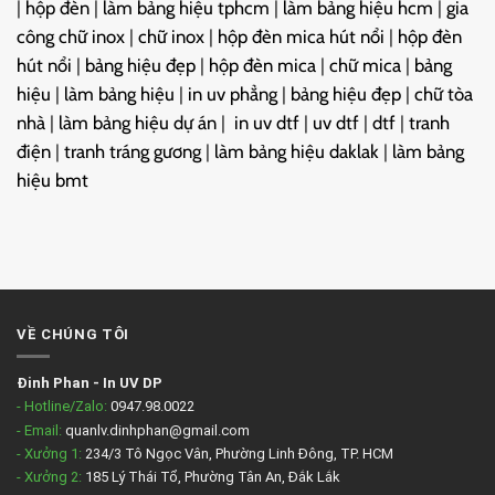
|
hộp đèn
|
làm bảng hiệu tphcm
|
làm bảng hiệu hcm
|
gia
công chữ inox
|
chữ inox
|
hộp đèn mica hút nổi
|
hộp đèn
hút nổi
|
bảng hiệu đẹp
|
hộp đèn mica
|
chữ mica
|
bảng
hiệu
|
làm bảng hiệu
|
in uv phẳng
|
bảng hiệu đẹp
|
chữ tòa
nhà
|
làm bảng hiệu dự án
|
in uv dtf
|
uv dtf
|
dtf
|
tranh
điện
|
tranh tráng gương
|
làm bảng hiệu daklak
|
làm bảng
hiệu bmt
VỀ CHÚNG TÔI
Đinh Phan
-
In UV DP
- Hotline/Zalo:
0947.98.0022
- Email:
quanlv.dinhphan@gmail.com
- Xưởng 1:
234/3 Tô Ngọc Vân, Phường Linh Đông, TP. HCM
- Xưởng 2:
185 Lý Thái Tổ, Phường Tân An, Đắk Lắk