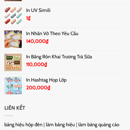
In UV Simili
1
₫
In Nhãn Vở Theo Yêu Cầu
140,000
₫
In Băng Rôn Khai Trương Trà Sữa
110,000
₫
In Hashtag Họp Lớp
200,000
₫
LIÊN KẾT
bảng hiệu hộp đèn
|
làm bảng hiệu
|
làm bảng quảng cáo