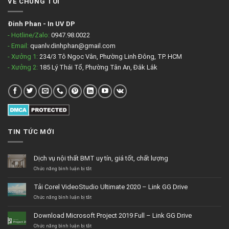
VỀ CHÚNG TÔI
Đinh Phan
-
In UV DP
- Hotline/Zalo:
0947.98.0022
- Email:
quanlv.dinhphan@gmail.com
- Xưởng 1:
234/3 Tô Ngọc Vân, Phường Linh Đông, TP. HCM
- Xưởng 2:
185 Lý Thái Tổ, Phường Tân An, Đắk Lắk
TIN TỨC MỚI
Dịch vụ nội thất BMT uy tín, giá tốt, chất lượng
ở
Chức năng bình luận bị tắt
Dịch
vụ
Tải Corel VideoStudio Ultimate 2020 – Link GG Drive
nội
thất
ở
Chức năng bình luận bị tắt
BMT
Tải
uy
Corel
Download Microsoft Project 2019 Full – Link GG Drive
tín,
VideoStudio
giá
Ultimate
ở
Chức năng bình luận bị tắt