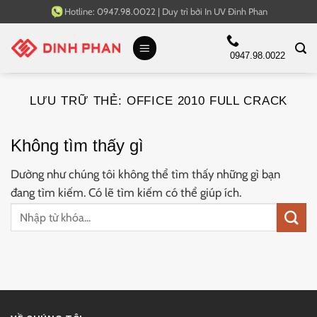
Bỏ
Hotline:
0947.98.0022
|
Duy trì bởi
In UV Đinh Phan
qua
nội
0947.98.0022
dung
LƯU TRỮ THẺ:
OFFICE 2010 FULL CRACK
Không tìm thấy gì
Dường như chúng tôi không thể tìm thấy những gì bạn
đang tìm kiếm. Có lẽ tìm kiếm có thể giúp ích.