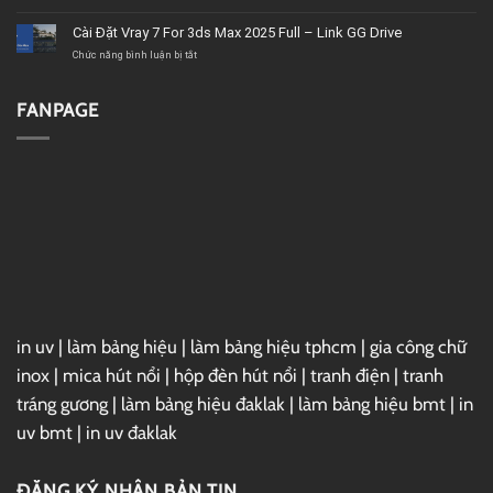
tốt,
2020
Download
chất
–
Microsoft
Cài Đặt Vray 7 For 3ds Max 2025 Full – Link GG Drive
lượng
Link
Project
GG
2019
ở
Chức năng bình luận bị tắt
Drive
Full
Cài
–
Đặt
Link
Vray
FANPAGE
GG
7
Drive
For
3ds
Max
2025
Full
–
Link
GG
Drive
in uv
|
làm bảng hiệu
|
làm bảng hiệu tphcm
|
gia công chữ
inox
|
mica hút nổi
|
hộp đèn hút nổi
|
tranh điện
|
tranh
tráng gương
|
làm bảng hiệu đaklak
|
làm bảng hiệu bmt
|
in
uv bmt
|
in uv đaklak
ĐĂNG KÝ NHẬN BẢN TIN