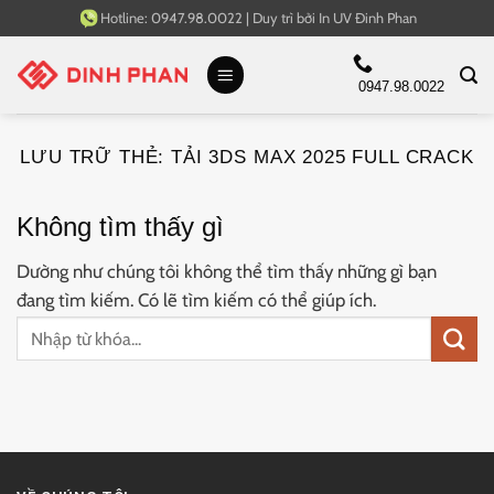
Bỏ
Hotline:
0947.98.0022
|
Duy trì bởi
In UV Đinh Phan
qua
nội
0947.98.0022
dung
LƯU TRỮ THẺ:
TẢI 3DS MAX 2025 FULL CRACK
Không tìm thấy gì
Dường như chúng tôi không thể tìm thấy những gì bạn
đang tìm kiếm. Có lẽ tìm kiếm có thể giúp ích.