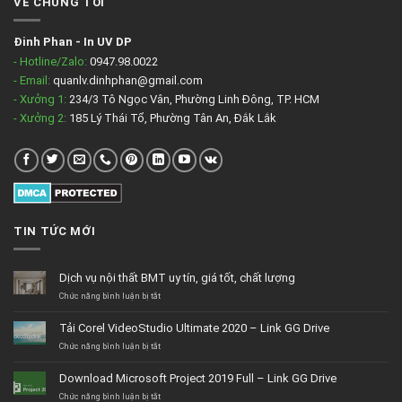
VỀ CHÚNG TÔI
Đinh Phan
-
In UV DP
- Hotline/Zalo:
0947.98.0022
- Email:
quanlv.dinhphan@gmail.com
- Xưởng 1:
234/3 Tô Ngọc Vân, Phường Linh Đông, TP. HCM
- Xưởng 2:
185 Lý Thái Tổ, Phường Tân An, Đắk Lắk
TIN TỨC MỚI
Dịch vụ nội thất BMT uy tín, giá tốt, chất lượng
ở
Chức năng bình luận bị tắt
Dịch
vụ
Tải Corel VideoStudio Ultimate 2020 – Link GG Drive
nội
thất
ở
Chức năng bình luận bị tắt
BMT
Tải
uy
Corel
Download Microsoft Project 2019 Full – Link GG Drive
tín,
VideoStudio
giá
Ultimate
ở
Chức năng bình luận bị tắt