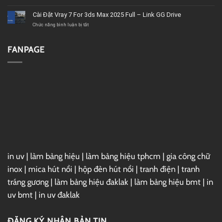
tốt,
2020
Download
chất
–
Microsoft
Cài Đặt Vray 7 For 3ds Max 2025 Full – Link GG Drive
lượng
Link
Project
GG
2019
ở
Chức năng bình luận bị tắt
Drive
Full
Cài
–
Đặt
Link
Vray
FANPAGE
GG
7
Drive
For
3ds
Max
2025
Full
–
Link
GG
Drive
in uv
|
làm bảng hiệu
|
làm bảng hiệu tphcm
|
gia công chữ
inox
|
mica hút nổi
|
hộp đèn hút nổi
|
tranh điện
|
tranh
tráng gương
|
làm bảng hiệu đaklak
|
làm bảng hiệu bmt
|
in
uv bmt
|
in uv đaklak
ĐĂNG KÝ NHẬN BẢN TIN