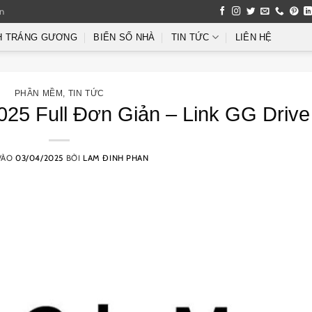
an
H TRÁNG GƯƠNG
BIỂN SỐ NHÀ
TIN TỨC
LIÊN HỆ
PHẦN MỀM
,
TIN TỨC
25 Full Đơn Giản – Link GG Drive
VÀO
03/04/2025
BỞI
LAM ĐINH PHAN