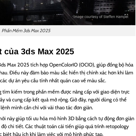
Phần Mềm 3ds Max 2025
t của 3ds Max 2025
3ds Max 2025 tích hợp OpenColorIO (OCIO), giúp đồng bộ hóa
au. Điều này đảm bảo màu sắc hiển thị chính xác hơn khi làm
o các dự án yêu cầu tính nhất quán cao về màu sắc.
ng tìm kiếm trong phần mềm được nâng cấp với giao diện trực
 đây và cung cấp kết quả mở rộng. Giờ đây, người dùng có thể
ệnh mình cần chỉ với vài thao tác đơn giản.
mới này giúp tối ưu hóa mô hình 3D bằng cách tự động đơn giản
độ chi tiết. Các thuật toán cải tiến giúp quá trình retopology
c biệt hữu ích khi làm việc với mô hình phức tạp.