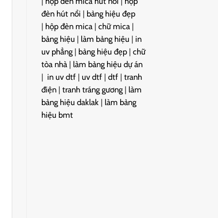
|
hộp đèn mica hút nổi
|
hộp
đèn hút nổi
|
bảng hiệu đẹp
|
hộp đèn mica
|
chữ mica
|
bảng hiệu
|
làm bảng hiệu
|
in
uv phẳng
|
bảng hiệu đẹp
|
chữ
tòa nhà
|
làm bảng hiệu dự án
|
in uv dtf
|
uv dtf
|
dtf
|
tranh
điện
|
tranh tráng gương
|
làm
bảng hiệu daklak
|
làm bảng
hiệu bmt