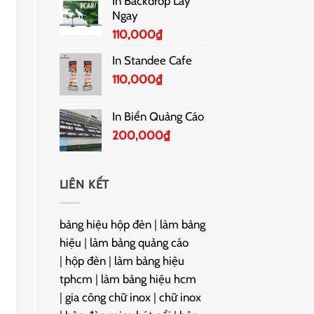
In Backdrop Lấy
Ngay
110,000
₫
In Standee Cafe
110,000
₫
In Biển Quảng Cáo
200,000
₫
LIÊN KẾT
bảng hiệu hộp đèn
|
làm bảng
hiệu
|
làm bảng quảng cáo
|
hộp đèn
|
làm bảng hiệu
tphcm
|
làm bảng hiệu hcm
|
gia công chữ inox
|
chữ inox