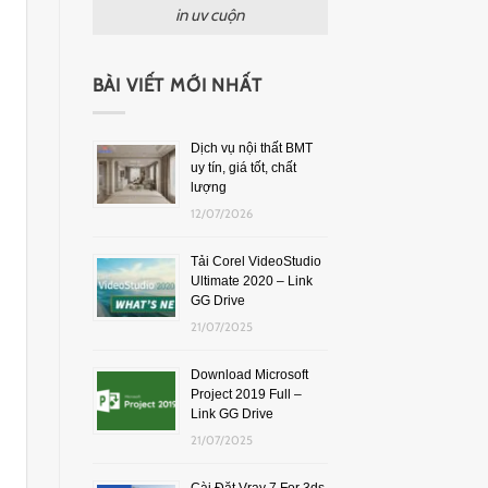
in uv cuộn
BÀI VIẾT MỚI NHẤT
Dịch vụ nội thất BMT
uy tín, giá tốt, chất
lượng
12/07/2026
Tải Corel VideoStudio
Ultimate 2020 – Link
GG Drive
21/07/2025
Download Microsoft
Project 2019 Full –
Link GG Drive
21/07/2025