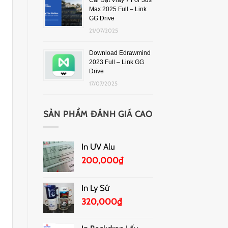
Cài Đặt Vray 7 For 3ds
Max 2025 Full – Link
GG Drive
21/07/2025
Download Edrawmind
2023 Full – Link GG
Drive
17/07/2025
SẢN PHẨM ĐÁNH GIÁ CAO
In UV Alu
200,000
₫
In Ly Sứ
320,000
₫