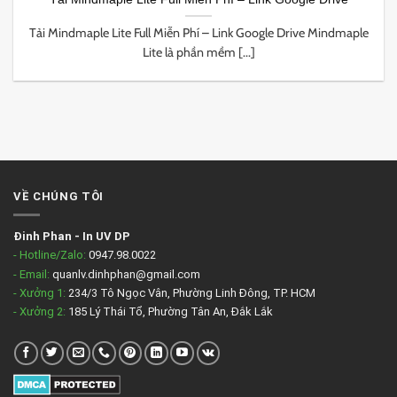
Tải Mindmaple Lite Full Miễn Phí – Link Google Drive Mindmaple
Lite là phần mềm [...]
VỀ CHÚNG TÔI
Đinh Phan
-
In UV DP
- Hotline/Zalo:
0947.98.0022
- Email:
quanlv.dinhphan@gmail.com
- Xưởng 1:
234/3 Tô Ngọc Vân, Phường Linh Đông, TP. HCM
- Xưởng 2:
185 Lý Thái Tổ, Phường Tân An, Đắk Lắk