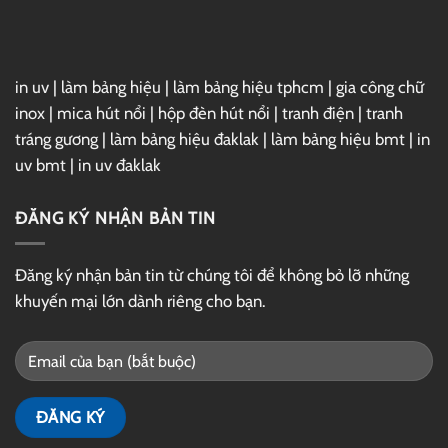
Drive
in uv
|
làm bảng hiệu
|
làm bảng hiệu tphcm
|
gia công chữ
inox
|
mica hút nổi
|
hộp đèn hút nổi
|
tranh điện
|
tranh
tráng gương
|
làm bảng hiệu đaklak
|
làm bảng hiệu bmt
|
in
uv bmt
|
in uv đaklak
ĐĂNG KÝ NHẬN BẢN TIN
Đăng ký nhận bản tin từ chúng tôi để không bỏ lỡ những
khuyến mại lớn dành riêng cho bạn.