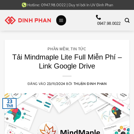
Bỏ
Hotline:
0947.98.0022
|
Duy trì bởi
In UV Đinh Phan
qua
nội
0947.98.0022
dung
PHẦN MỀM
,
TIN TỨC
Tải Mindmaple Lite Full Miễn Phí –
Link Google Drive
ĐĂNG VÀO
23/11/2024
BỞI
THUẬN ĐINH PHAN
23
Th11