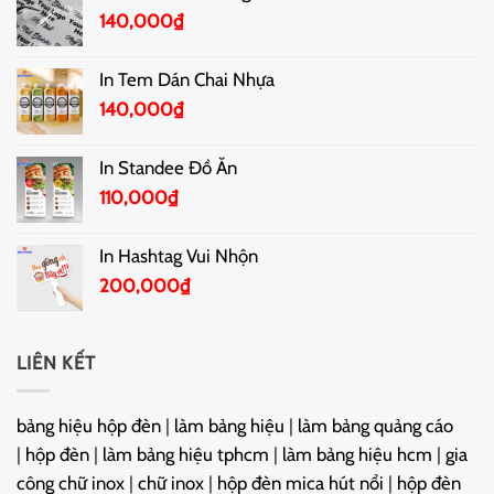
140,000
₫
In Tem Dán Chai Nhựa
140,000
₫
In Standee Đồ Ăn
110,000
₫
In Hashtag Vui Nhộn
200,000
₫
LIÊN KẾT
bảng hiệu hộp đèn
|
làm bảng hiệu
|
làm bảng quảng cáo
|
hộp đèn
|
làm bảng hiệu tphcm
|
làm bảng hiệu hcm
|
gia
công chữ inox
|
chữ inox
|
hộp đèn mica hút nổi
|
hộp đèn