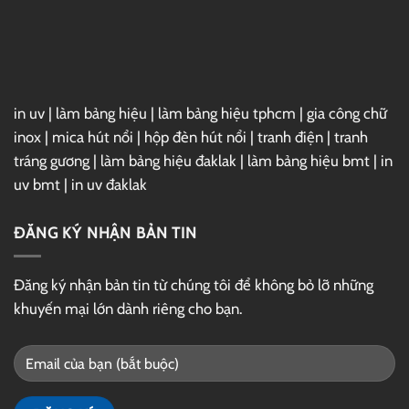
Link
GG
Drive
in uv
|
làm bảng hiệu
|
làm bảng hiệu tphcm
|
gia công chữ
inox
|
mica hút nổi
|
hộp đèn hút nổi
|
tranh điện
|
tranh
tráng gương
|
làm bảng hiệu đaklak
|
làm bảng hiệu bmt
|
in
uv bmt
|
in uv đaklak
ĐĂNG KÝ NHẬN BẢN TIN
Đăng ký nhận bản tin từ chúng tôi để không bỏ lỡ những
khuyến mại lớn dành riêng cho bạn.