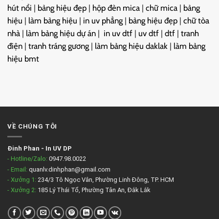
hút nổi
|
bảng hiệu đẹp
|
hộp đèn mica
|
chữ mica
|
bảng
hiệu
|
làm bảng hiệu
|
in uv phẳng
|
bảng hiệu đẹp
|
chữ tòa
nhà
|
làm bảng hiệu dự án
|
in uv dtf
|
uv dtf
|
dtf
|
tranh
điện
|
tranh tráng gương
|
làm bảng hiệu daklak
|
làm bảng
hiệu bmt
VỀ CHÚNG TÔI
Đinh Phan
-
In UV DP
- Hotline/Zalo:
0947.98.0022
- Email:
quanlv.dinhphan@gmail.com
- Xưởng 1:
234/3 Tô Ngọc Vân, Phường Linh Đông, TP. HCM
- Xưởng 2:
185 Lý Thái Tổ, Phường Tân An, Đắk Lắk