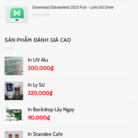
Download Edrawmind 2023 Full – Link GG Drive
17/07/2025
SẢN PHẨM ĐÁNH GIÁ CAO
In UV Alu
200,000
₫
In Ly Sứ
320,000
₫
In Backdrop Lấy Ngay
110,000
₫
In Standee Cafe