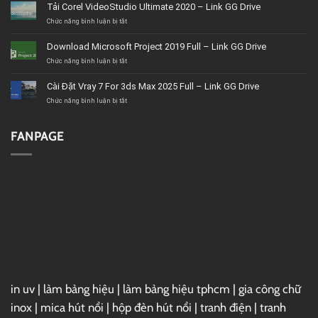
vụ
Tải Corel VideoStudio Ultimate 2020 – Link GG Drive
nội
thất
ở
Chức năng bình luận bị tắt
BMT
Tải
uy
Corel
Download Microsoft Project 2019 Full – Link GG Drive
tín,
VideoStudio
giá
Ultimate
ở
Chức năng bình luận bị tắt
tốt,
2020
Download
chất
–
Microsoft
Cài Đặt Vray 7 For 3ds Max 2025 Full – Link GG Drive
lượng
Link
Project
GG
2019
ở
Chức năng bình luận bị tắt
Drive
Full
Cài
–
Đặt
Link
Vray
FANPAGE
GG
7
Drive
For
3ds
Max
2025
Full
–
Link
GG
Drive
in uv
|
làm bảng hiệu
|
làm bảng hiệu tphcm
|
gia công chữ
inox
|
mica hút nổi
|
hộp đèn hút nổi
|
tranh điện
|
tranh