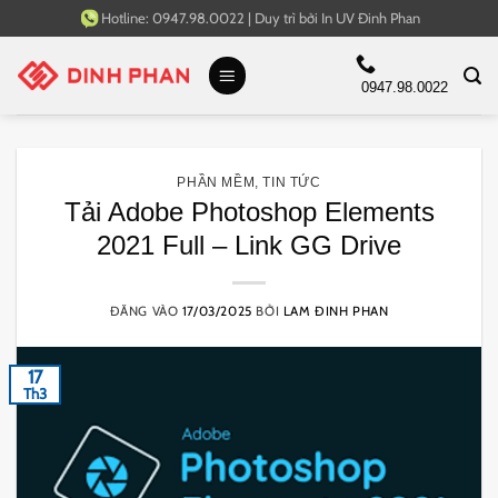
Bỏ
Hotline:
0947.98.0022
|
Duy trì bởi
In UV Đinh Phan
qua
nội
0947.98.0022
dung
PHẦN MỀM
,
TIN TỨC
Tải Adobe Photoshop Elements
2021 Full – Link GG Drive
ĐĂNG VÀO
17/03/2025
BỞI
LAM ĐINH PHAN
17
Th3