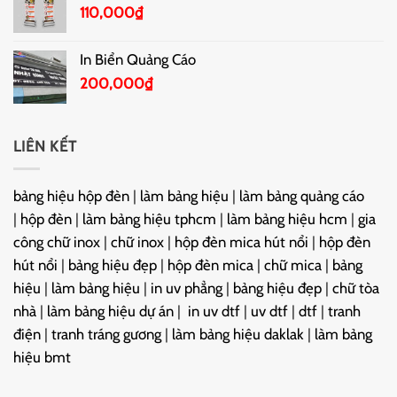
110,000
₫
In Biển Quảng Cáo
200,000
₫
LIÊN KẾT
bảng hiệu hộp đèn
|
làm bảng hiệu
|
làm bảng quảng cáo
|
hộp đèn
|
làm bảng hiệu tphcm
|
làm bảng hiệu hcm
|
gia
công chữ inox
|
chữ inox
|
hộp đèn mica hút nổi
|
hộp đèn
hút nổi
|
bảng hiệu đẹp
|
hộp đèn mica
|
chữ mica
|
bảng
hiệu
|
làm bảng hiệu
|
in uv phẳng
|
bảng hiệu đẹp
|
chữ tòa
nhà
|
làm bảng hiệu dự án
|
in uv dtf
|
uv dtf
|
dtf
|
tranh
điện
|
tranh tráng gương
|
làm bảng hiệu daklak
|
làm bảng
hiệu bmt