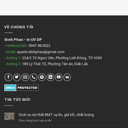
VỀ CHÚNG TÔI
Đinh Phan
-
In UV DP
- Hotline/Zalo:
0947.98.0022
- Email:
quanlv.dinhphan@gmail.com
- Xưởng 1:
234/3 Tô Ngọc Vân, Phường Linh Đông, TP. HCM
- Xưởng 2:
185 Lý Thái Tổ, Phường Tân An, Đắk Lắk
TIN TỨC MỚI
Dịch vụ nội thất BMT uy tín, giá tốt, chất lượng
ở
Chức năng bình luận bị tắt
Dịch