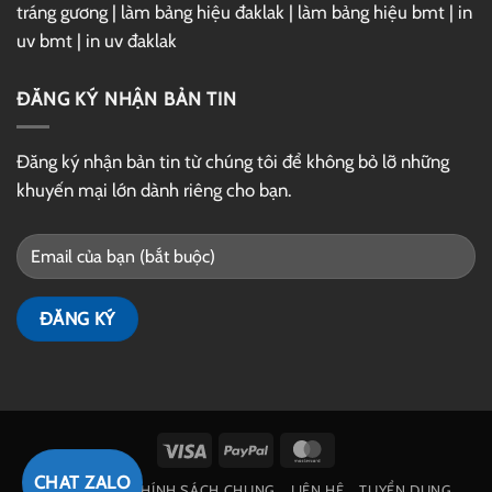
tráng gương
|
làm bảng hiệu đaklak
|
làm bảng hiệu bmt
|
in
uv bmt
|
in uv đaklak
ĐĂNG KÝ NHẬN BẢN TIN
Đăng ký nhận bản tin từ chúng tôi để không bỏ lỡ những
khuyến mại lớn dành riêng cho bạn.
Visa
PayPal
MasterCard
CHAT ZALO
GIỚI THIỆU
CHÍNH SÁCH CHUNG
LIÊN HỆ
TUYỂN DỤNG