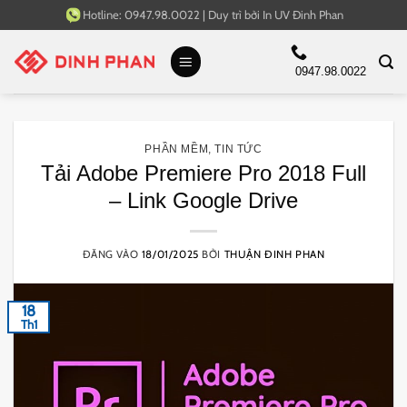
Bỏ
Hotline:
0947.98.0022
|
Duy trì bởi
In UV Đinh Phan
qua
nội
0947.98.0022
dung
PHẦN MỀM
,
TIN TỨC
Tải Adobe Premiere Pro 2018 Full
– Link Google Drive
ĐĂNG VÀO
18/01/2025
BỞI
THUẬN ĐINH PHAN
18
Th1