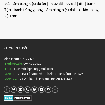
nhà
|
làm bảng hiệu dự án
|
in uv dtf
|
uv dtf
|
dtf
|
tranh
điện
|
tranh tráng gương
|
làm bảng hiệu daklak
|
làm bảng
hiệu bmt
VỀ CHÚNG TÔI
Đinh Phan
-
In UV DP
- Hotline/Zalo:
0947.98.0022
- Email:
quanlv.dinhphan@gmail.com
- Xưởng 1:
234/3 Tô Ngọc Vân, Phường Linh Đông, TP. HCM
- Xưởng 2:
185 Lý Thái Tổ, Phường Tân An, Đắk Lắk