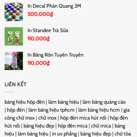
In Decal Phản Quang 3M
500,000
₫
In Standee Trà Sữa
110,000
₫
In Băng Rôn Tuyên Truyền
110,000
₫
LIÊN KẾT
bảng hiệu hộp đèn
|
làm bảng hiệu
|
làm bảng quảng cáo
|
hộp đèn
|
làm bảng hiệu tphcm
|
làm bảng hiệu hcm
|
gia
công chữ inox
|
chữ inox
|
hộp đèn mica hút nổi
|
hộp đèn
hút nổi
|
bảng hiệu đẹp
|
hộp đèn mica
|
chữ mica
|
bảng
hiệu
|
làm bảng hiệu
|
in uv phẳng
|
bảng hiệu đẹp
|
chữ tòa