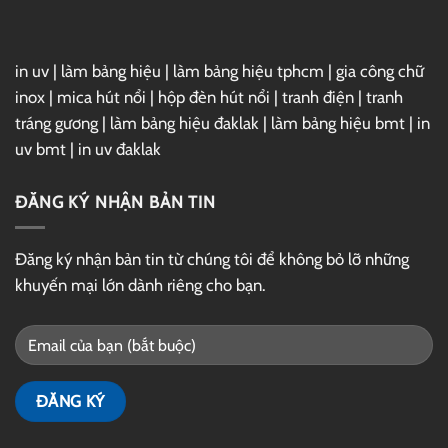
in uv
|
làm bảng hiệu
|
làm bảng hiệu tphcm
|
gia công chữ
inox
|
mica hút nổi
|
hộp đèn hút nổi
|
tranh điện
|
tranh
tráng gương
|
làm bảng hiệu đaklak
|
làm bảng hiệu bmt
|
in
uv bmt
|
in uv đaklak
ĐĂNG KÝ NHẬN BẢN TIN
Đăng ký nhận bản tin từ chúng tôi để không bỏ lỡ những
khuyến mại lớn dành riêng cho bạn.