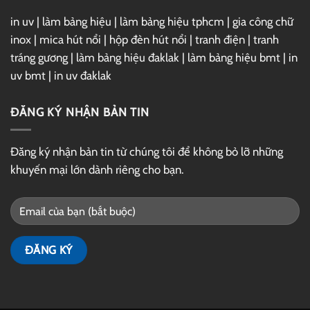
in uv
|
làm bảng hiệu
|
làm bảng hiệu tphcm
|
gia công chữ
inox
|
mica hút nổi
|
hộp đèn hút nổi
|
tranh điện
|
tranh
tráng gương
|
làm bảng hiệu đaklak
|
làm bảng hiệu bmt
|
in
uv bmt
|
in uv đaklak
ĐĂNG KÝ NHẬN BẢN TIN
Đăng ký nhận bản tin từ chúng tôi để không bỏ lỡ những
khuyến mại lớn dành riêng cho bạn.