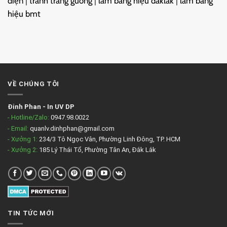
điện
|
tranh tráng gương
|
làm bảng hiệu daklak
|
làm bảng
hiệu bmt
VỀ CHÚNG TÔI
Đinh Phan
-
In UV DP
- Hotline/Zalo:
0947.98.0022
- Email:
quanlv.dinhphan@gmail.com
- Xưởng 1:
234/3 Tô Ngọc Vân, Phường Linh Đông, TP. HCM
- Xưởng 2:
185 Lý Thái Tổ, Phường Tân An, Đắk Lắk
TIN TỨC MỚI