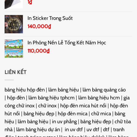
1
₫
In Sticker Trong Suốt
140,000
₫
In Phông Nền Lễ Tổng Kết Năm Học
110,000
₫
LIÊN KẾT
bảng hiệu hộp đèn
|
làm bảng hiệu
|
làm bảng quảng cáo
|
hộp đèn
|
làm bảng hiệu tphcm
|
làm bảng hiệu hcm
|
gia
công chữ inox
|
chữ inox
|
hộp đèn mica hút nổi
|
hộp đèn
hút nổi
|
bảng hiệu đẹp
|
hộp đèn mica
|
chữ mica
|
bảng
hiệu
|
làm bảng hiệu
|
in uv phẳng
|
bảng hiệu đẹp
|
chữ tòa
nhà
|
làm bảng hiệu dự án
|
in uv dtf
|
uv dtf
|
dtf
|
tranh