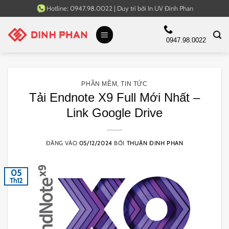
Bỏ
Hotline:
0947.98.0022
|
Duy trì bởi
In UV Đinh Phan
qua
nội
0947.98.0022
dung
PHẦN MỀM
,
TIN TỨC
Tải Endnote X9 Full Mới Nhất –
Link Google Drive
ĐĂNG VÀO
05/12/2024
BỞI
THUẬN ĐINH PHAN
05
Th12