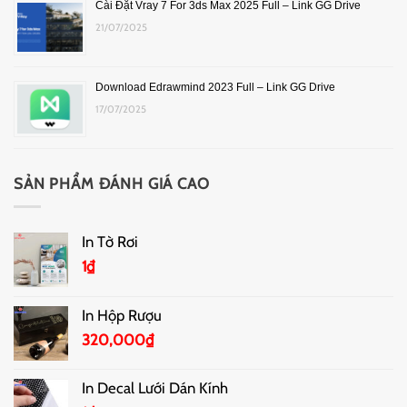
Cài Đặt Vray 7 For 3ds Max 2025 Full – Link GG Drive
21/07/2025
Download Edrawmind 2023 Full – Link GG Drive
17/07/2025
SẢN PHẨM ĐÁNH GIÁ CAO
In Tờ Rơi
1
₫
In Hộp Rượu
320,000
₫
In Decal Lưới Dán Kính