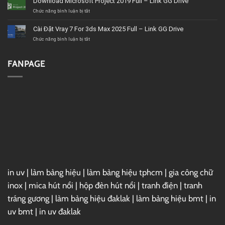
Download Microsoft Project 2019 Full – Link GG Drive
tín,
VideoStudio
giá
Ultimate
ở
Chức năng bình luận bị tắt
tốt,
2020
Download
chất
–
Microsoft
Cài Đặt Vray 7 For 3ds Max 2025 Full – Link GG Drive
lượng
Link
Project
GG
2019
ở
Chức năng bình luận bị tắt
Drive
Full
Cài
–
Đặt
Link
Vray
FANPAGE
GG
7
Drive
For
3ds
Max
2025
Full
–
Link
GG
Drive
in uv
|
làm bảng hiệu
|
làm bảng hiệu tphcm
|
gia công chữ
inox
|
mica hút nổi
|
hộp đèn hút nổi
|
tranh điện
|
tranh
tráng gương
|
làm bảng hiệu đaklak
|
làm bảng hiệu bmt
|
in
uv bmt
|
in uv đaklak