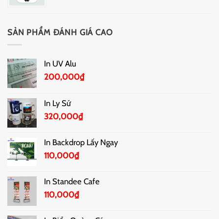
SẢN PHẨM ĐÁNH GIÁ CAO
In UV Alu
200,000
₫
In Ly Sứ
320,000
₫
In Backdrop Lấy Ngay
110,000
₫
In Standee Cafe
110,000
₫