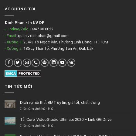
VỀ CHÚNG TÔI
Đinh Phan
-
In UV DP
- Hotline/Zalo:
0947.98.0022
- Email:
quanlv.dinhphan@gmail.com
- Xưởng 1:
234/3 Tô Ngọc Vân, Phường Linh Đông, TP. HCM
- Xưởng 2:
185 Lý Thái Tổ, Phường Tân An, Đắk Lắk
TIN TỨC MỚI
Dịch vụ nội thất BMT uy tín, giá tốt, chất lượng
ở
Chức năng bình luận bị tắt
Dịch
vụ
Tải Corel VideoStudio Ultimate 2020 – Link GG Drive
nội
thất
ở
Chức năng bình luận bị tắt
BMT
Tải
uy
Corel