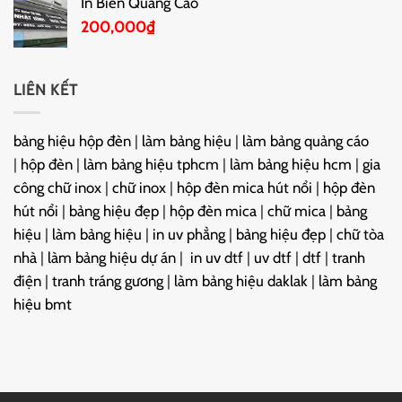
In Biển Quảng Cáo
200,000
₫
LIÊN KẾT
bảng hiệu hộp đèn
|
làm bảng hiệu
|
làm bảng quảng cáo
|
hộp đèn
|
làm bảng hiệu tphcm
|
làm bảng hiệu hcm
|
gia
công chữ inox
|
chữ inox
|
hộp đèn mica hút nổi
|
hộp đèn
hút nổi
|
bảng hiệu đẹp
|
hộp đèn mica
|
chữ mica
|
bảng
hiệu
|
làm bảng hiệu
|
in uv phẳng
|
bảng hiệu đẹp
|
chữ tòa
nhà
|
làm bảng hiệu dự án
|
in uv dtf
|
uv dtf
|
dtf
|
tranh
điện
|
tranh tráng gương
|
làm bảng hiệu daklak
|
làm bảng
hiệu bmt