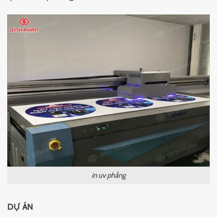
in uv phẳng
DỰ ÁN