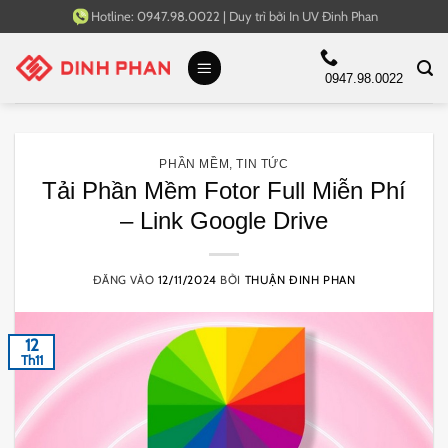
Bỏ
Hotline:
0947.98.0022
|
Duy trì bởi
In UV Đinh Phan
qua
nội
0947.98.0022
dung
PHẦN MỀM
,
TIN TỨC
Tải Phần Mềm Fotor Full Miễn Phí
– Link Google Drive
ĐĂNG VÀO
12/11/2024
BỞI
THUẬN ĐINH PHAN
12
Th11