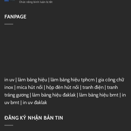
GG
2019
ở
Chức năng bình luận bị tắt
Drive
Full
Cài
–
Đặt
Link
Vray
FANPAGE
GG
7
Drive
For
3ds
Max
2025
Full
–
Link
GG
Drive
in uv
|
làm bảng hiệu
|
làm bảng hiệu tphcm
|
gia công chữ
inox
|
mica hút nổi
|
hộp đèn hút nổi
|
tranh điện
|
tranh
tráng gương
|
làm bảng hiệu đaklak
|
làm bảng hiệu bmt
|
in
uv bmt
|
in uv đaklak
ĐĂNG KÝ NHẬN BẢN TIN