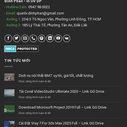
Đinh Phan
-
In UV DP
- Hotline/Zalo:
0947.98.0022
- Email:
quanlv.dinhphan@gmail.com
- Xưởng 1:
234/3 Tô Ngọc Vân, Phường Linh Đông, TP. HCM
- Xưởng 2:
185 Lý Thái Tổ, Phường Tân An, Đắk Lắk
TIN TỨC MỚI
Dịch vụ nội thất BMT uy tín, giá tốt, chất lượng
ở
Chức năng bình luận bị tắt
Dịch
vụ
Tải Corel VideoStudio Ultimate 2020 – Link GG Drive
nội
thất
ở
Chức năng bình luận bị tắt
BMT
Tải
uy
Corel
Download Microsoft Project 2019 Full – Link GG Drive
tín,
VideoStudio
giá
Ultimate
ở
Chức năng bình luận bị tắt
tốt,
2020
Download
chất
–
Microsoft
Cài Đặt Vray 7 For 3ds Max 2025 Full – Link GG Drive
lượng
Link
Project