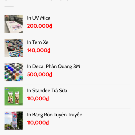
In UV Mica
200,000
₫
In Tem Xe
140,000
₫
In Decal Phản Quang 3M
500,000
₫
In Standee Trà Sữa
110,000
₫
In Băng Rôn Tuyên Truyền
110,000
₫