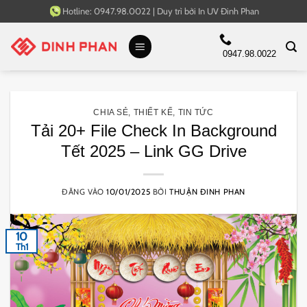
Bỏ
Hotline:
0947.98.0022
|
Duy trì bởi
In UV Đinh Phan
qua
nội
0947.98.0022
dung
CHIA SẺ
,
THIẾT KẾ
,
TIN TỨC
Tải 20+ File Check In Background
Tết 2025 – Link GG Drive
ĐĂNG VÀO
10/01/2025
BỞI
THUẬN ĐINH PHAN
10
Th1