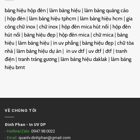
bảng hiệu hộp đèn
|
làm bảng hiệu
|
làm bảng quảng cáo
|
hộp đèn
|
làm bảng hiệu tphcm
|
làm bảng hiệu hcm
|
gia
công chữ inox
|
chữ inox
|
hộp đèn mica hút nổi
|
hộp đèn
hút nổi
|
bảng hiệu đẹp
|
hộp đèn mica
|
chữ mica
|
bảng
hiệu
|
làm bảng hiệu
|
in uv phẳng
|
bảng hiệu đẹp
|
chữ tòa
nhà
|
làm bảng hiệu dự án
|
in uv dtf
|
uv dtf
|
dtf
|
tranh
điện
|
tranh tráng gương
|
làm bảng hiệu daklak
|
làm bảng
hiệu bmt
VỀ CHÚNG TÔI
Đinh Phan
-
In UV DP
- Hotline/Zalo:
0947.98.0022
- Email:
quanlv.dinhphan@gmail.com