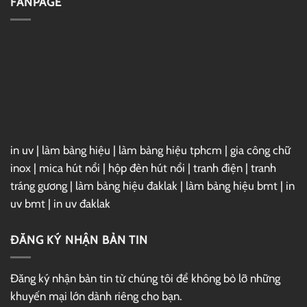
FANPAGE
GG
7
Drive
For
3ds
Max
2025
Full
–
Link
GG
Drive
in uv
|
làm bảng hiệu
|
làm bảng hiệu tphcm
|
gia công chữ
inox
|
mica hút nổi
|
hộp đèn hút nổi
|
tranh điện
|
tranh
tráng gương
|
làm bảng hiệu đaklak
|
làm bảng hiệu bmt
|
in
uv bmt
|
in uv đaklak
ĐĂNG KÝ NHẬN BẢN TIN
Đăng ký nhận bản tin từ chúng tôi để không bỏ lỡ những
khuyến mại lớn dành riêng cho bạn.