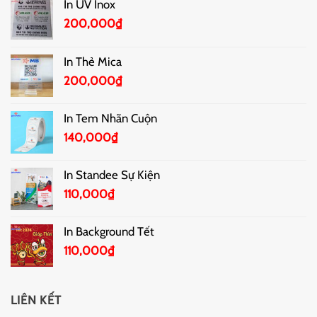
In UV Inox
200,000
₫
In Thẻ Mica
200,000
₫
In Tem Nhãn Cuộn
140,000
₫
In Standee Sự Kiện
110,000
₫
In Background Tết
110,000
₫
LIÊN KẾT