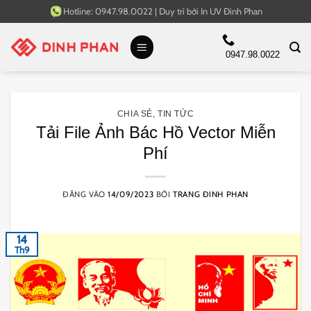
Bỏ
Hotline:
0947.98.0022
|
Duy trì bởi
In UV Đinh Phan
qua
nội
0947.98.0022
dung
CHIA SẺ
,
TIN TỨC
Tải File Ảnh Bác Hồ Vector Miễn
Phí
ĐĂNG VÀO
14/09/2023
BỞI
TRANG ĐINH PHAN
14
Th9