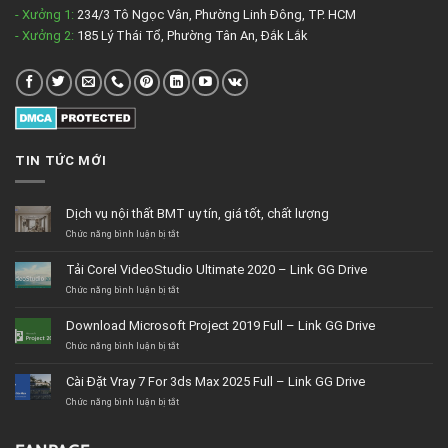
- Xưởng 1:
234/3 Tô Ngọc Vân, Phường Linh Đông, TP. HCM
- Xưởng 2:
185 Lý Thái Tổ, Phường Tân An, Đắk Lắk
TIN TỨC MỚI
Dịch vụ nội thất BMT uy tín, giá tốt, chất lượng
ở
Chức năng bình luận bị tắt
Dịch
vụ
Tải Corel VideoStudio Ultimate 2020 – Link GG Drive
nội
thất
ở
Chức năng bình luận bị tắt
BMT
Tải
uy
Corel
Download Microsoft Project 2019 Full – Link GG Drive
tín,
VideoStudio
giá
Ultimate
ở
Chức năng bình luận bị tắt
tốt,
2020
Download
chất
–
Microsoft
Cài Đặt Vray 7 For 3ds Max 2025 Full – Link GG Drive
lượng
Link
Project
GG
2019
ở
Chức năng bình luận bị tắt
Drive
Full
Cài
–
Đặt
Link
Vray