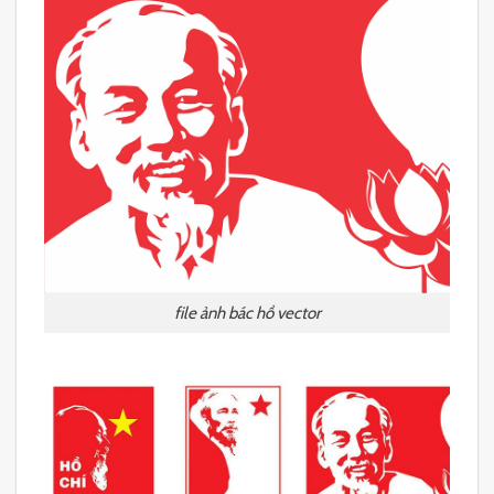
file ảnh bác hồ vector