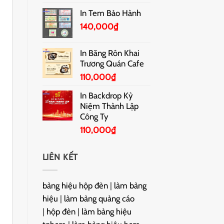
In Tem Bảo Hành
140,000
₫
In Băng Rôn Khai
Trương Quán Cafe
110,000
₫
In Backdrop Kỷ
Niệm Thành Lập
Công Ty
110,000
₫
LIÊN KẾT
bảng hiệu hộp đèn
|
làm bảng
hiệu
|
làm bảng quảng cáo
|
hộp đèn
|
làm bảng hiệu