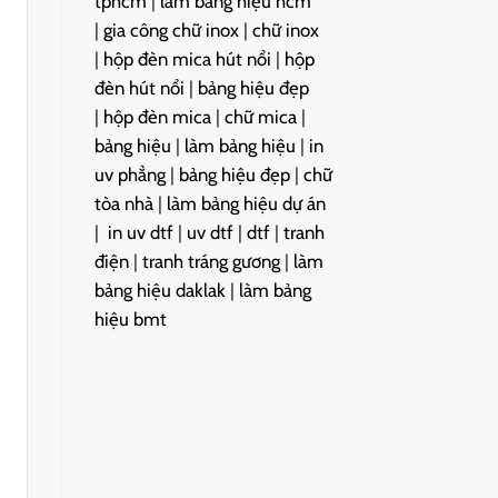
tphcm
|
làm bảng hiệu hcm
|
gia công chữ inox
|
chữ inox
|
hộp đèn mica hút nổi
|
hộp
đèn hút nổi
|
bảng hiệu đẹp
|
hộp đèn mica
|
chữ mica
|
bảng hiệu
|
làm bảng hiệu
|
in
uv phẳng
|
bảng hiệu đẹp
|
chữ
tòa nhà
|
làm bảng hiệu dự án
|
in uv dtf
|
uv dtf
|
dtf
|
tranh
điện
|
tranh tráng gương
|
làm
bảng hiệu daklak
|
làm bảng
hiệu bmt