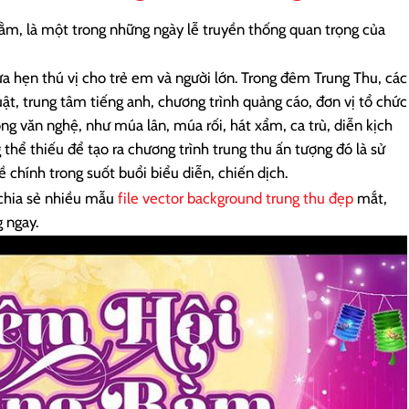
 Rằm, là một trong những ngày lễ truyền thống quan trọng của
a hẹn thú vị cho trẻ em và người lớn. Trong đêm Trung Thu, các
uật, trung tâm tiếng anh, chương trình quảng cáo, đơn vị tổ chức
ng văn nghệ, như múa lân, múa rối, hát xẩm, ca trù, diễn kịch
thể thiếu để tạo ra chương trình trung thu ấn tượng đó là sử
chính trong suốt buổi biểu diễn, chiến dịch.
 chia sẻ nhiều mẫu
file vector background trung thu đẹp
mắt,
g ngay.