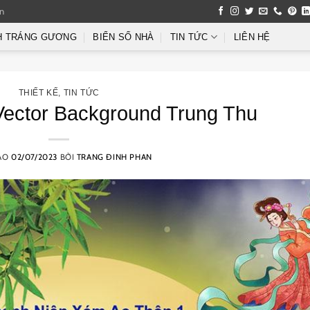
an
H TRÁNG GƯƠNG
BIỂN SỐ NHÀ
TIN TỨC
LIÊN HỆ
THIẾT KẾ
,
TIN TỨC
Vector Background Trung Thu
ÀO
02/07/2023
BỞI
TRANG ĐINH PHAN