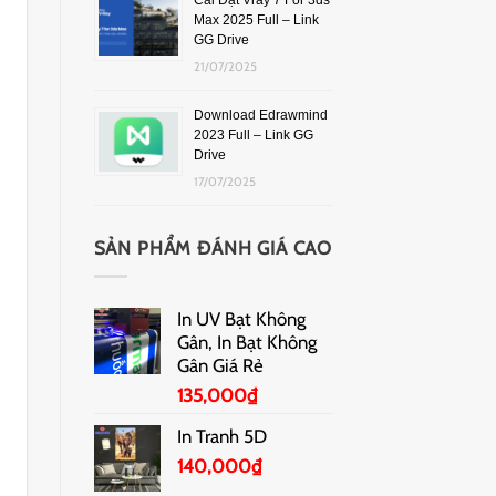
Cài Đặt Vray 7 For 3ds
Max 2025 Full – Link
GG Drive
21/07/2025
Download Edrawmind
2023 Full – Link GG
Drive
17/07/2025
SẢN PHẨM ĐÁNH GIÁ CAO
In UV Bạt Không
Gân, In Bạt Không
Gân Giá Rẻ
135,000
₫
In Tranh 5D
140,000
₫