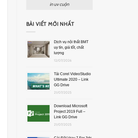
in uv cuộn
BÀI VIẾT MỚI NHẤT
Dịch vụ nội thất BMT
uy tín, giá tốt, chất
lượng
12/07/2026
Tải Corel VideoStudio
Ultimate 2020 – Link
GG Drive
21/07/2025
Download Microsoft
Project 2019 Full –
Link GG Drive
21/07/2025