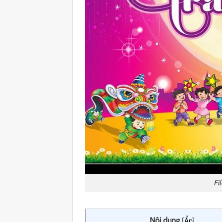
Fi
Nội dung
[
Ẩn
]