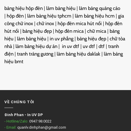
bảng hiệu hộp đèn
|
làm bảng hiệu
|
làm bảng quảng cáo
|
hộp đèn
|
làm bảng hiệu tphcm
|
làm bảng hiệu hcm
|
gia
công chữ inox
|
chữ inox
|
hộp đèn mica hút nổi
|
hộp đèn
hút nổi
|
bảng hiệu đẹp
|
hộp đèn mica
|
chữ mica
|
bảng
hiệu
|
làm bảng hiệu
|
in uv phẳng
|
bảng hiệu đẹp
|
chữ tòa
nhà
|
làm bảng hiệu dự án
|
in uv dtf
|
uv dtf
|
dtf
|
tranh
điện
|
tranh tráng gương
|
làm bảng hiệu daklak
|
làm bảng
hiệu bmt
VỀ CHÚNG TÔI
Đinh Phan
-
In UV DP
- Hotline/Zalo:
0947.98.0022
- Email:
quanlv.dinhphan@gmail.com