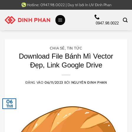
Bỏ
Hotline:
0947.98.0022
|
Duy trì bởi
In UV Đinh Phan
qua
nội
0947.98.0022
dung
CHIA SẺ
,
TIN TỨC
Download File Bánh Mì Vector
Đẹp, Link Google Drive
ĐĂNG VÀO
06/11/2023
BỞI
NGUYÊN ĐINH PHAN
06
Th11