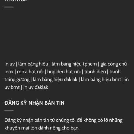
GG
7
Drive
For
3ds
Max
2025
Full
–
Link
GG
Drive
in uv
|
làm bảng hiệu
|
làm bảng hiệu tphcm
|
gia công chữ
inox
|
mica hút nổi
|
hộp đèn hút nổi
|
tranh điện
|
tranh
tráng gương
|
làm bảng hiệu đaklak
|
làm bảng hiệu bmt
|
in
uv bmt
|
in uv đaklak
ĐĂNG KÝ NHẬN BẢN TIN
Đăng ký nhận bản tin từ chúng tôi để không bỏ lỡ những
khuyến mại lớn dành riêng cho bạn.