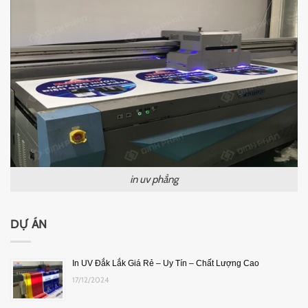
in uv phẳng
DỰ ÁN
In UV Đắk Lắk Giá Rẻ – Uy Tín – Chất Lượng Cao
17/12/2024