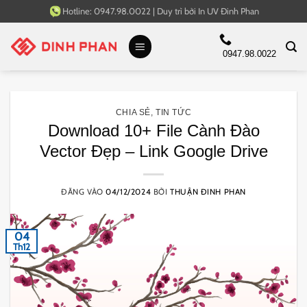
Bỏ
Hotline:
0947.98.0022
|
Duy trì bởi
In UV Đinh Phan
qua
nội
0947.98.0022
dung
CHIA SẺ
,
TIN TỨC
Download 10+ File Cành Đào
Vector Đẹp – Link Google Drive
ĐĂNG VÀO
04/12/2024
BỞI
THUẬN ĐINH PHAN
04
Th12