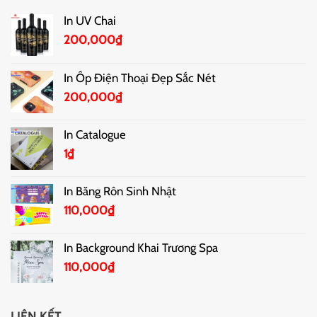
In UV Chai
200,000
₫
In Ốp Điện Thoại Đẹp Sắc Nét
200,000
₫
In Catalogue
1
₫
In Băng Rôn Sinh Nhật
110,000
₫
In Background Khai Trương Spa
110,000
₫
LIÊN KẾT