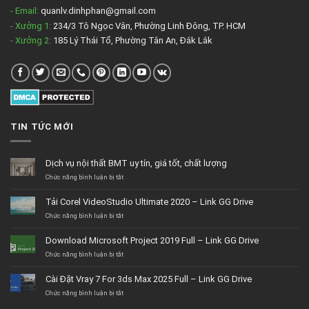
- Email:
quanlv.dinhphan@gmail.com
- Xưởng 1:
234/3 Tô Ngọc Vân, Phường Linh Đông, TP. HCM
- Xưởng 2:
185 Lý Thái Tổ, Phường Tân An, Đắk Lắk
TIN TỨC MỚI
Dịch vụ nội thất BMT uy tín, giá tốt, chất lượng
ở
Chức năng bình luận bị tắt
Dịch
vụ
Tải Corel VideoStudio Ultimate 2020 – Link GG Drive
nội
thất
ở
Chức năng bình luận bị tắt
BMT
Tải
uy
Corel
Download Microsoft Project 2019 Full – Link GG Drive
tín,
VideoStudio
giá
Ultimate
ở
Chức năng bình luận bị tắt
tốt,
2020
Download
chất
–
Microsoft
Cài Đặt Vray 7 For 3ds Max 2025 Full – Link GG Drive
lượng
Link
Project
GG
2019
ở
Chức năng bình luận bị tắt
Drive
Full
Cài