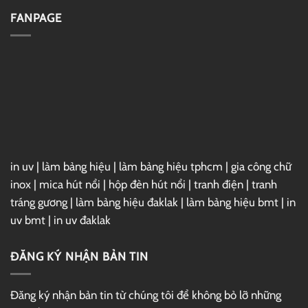
–
Đặt
Link
Vray
FANPAGE
GG
7
Drive
For
3ds
Max
2025
Full
–
Link
GG
Drive
in uv
|
làm bảng hiệu
|
làm bảng hiệu tphcm
|
gia công chữ
inox
|
mica hút nổi
|
hộp đèn hút nổi
|
tranh điện
|
tranh
tráng gương
|
làm bảng hiệu đaklak
|
làm bảng hiệu bmt
|
in
uv bmt
|
in uv đaklak
ĐĂNG KÝ NHẬN BẢN TIN
Đăng ký nhận bản tin từ chúng tôi để không bỏ lỡ những