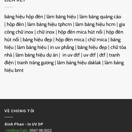
bảng hiệu hộp đèn
|
làm bảng hiệu
|
làm bảng quảng cáo
|
hộp đèn
|
làm bảng hiệu tphcm
|
làm bảng hiệu hcm
|
gia
công chữ inox
|
chữ inox
|
hộp đèn mica hút nổi
|
hộp đèn
hút nổi
|
bảng hiệu đẹp
|
hộp đèn mica
|
chữ mica
|
bảng
hiệu
|
làm bảng hiệu
|
in uv phẳng
|
bảng hiệu đẹp
|
chữ tòa
nhà
|
làm bảng hiệu dự án
|
in uv dtf
|
uv dtf
|
dtf
|
tranh
điện
|
tranh tráng gương
|
làm bảng hiệu daklak
|
làm bảng
hiệu bmt
VỀ CHÚNG TÔI
Đinh Phan
-
In UV DP
- Hotline/Zalo:
0947.98.0022