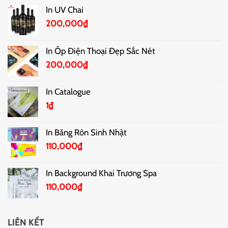
In UV Chai
200,000
₫
In Ốp Điện Thoại Đẹp Sắc Nét
200,000
₫
In Catalogue
1
₫
In Băng Rôn Sinh Nhật
110,000
₫
In Background Khai Trương Spa
110,000
₫
LIÊN KẾT