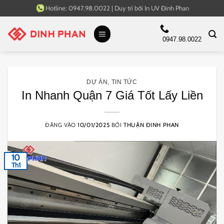
Bỏ
Hotline:
0947.98.0022
|
Duy trì bởi
In UV Đinh Phan
qua
nội
0947.98.0022
dung
DỰ ÁN
,
TIN TỨC
In Nhanh Quận 7 Giá Tốt Lấy Liền
ĐĂNG VÀO
10/01/2025
BỞI
THUẬN ĐINH PHAN
10
Th1