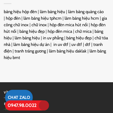
bảng hiệu hộp đèn
|
làm bảng hiệu
|
làm bảng quảng cáo
|
hộp đèn
|
làm bảng hiệu tphcm
|
làm bảng hiệu hcm
|
gia
công chữ inox
|
chữ inox
|
hộp đèn mica hút nổi
|
hộp đèn
hút nổi
|
bảng hiệu đẹp
|
hộp đèn mica
|
chữ mica
|
bảng
hiệu
|
làm bảng hiệu
|
in uv phẳng
|
bảng hiệu đẹp
|
chữ tòa
nhà
|
làm bảng hiệu dự án
|
in uv dtf
|
uv dtf
|
dtf
|
tranh
điện
|
tranh tráng gương
|
làm bảng hiệu daklak
|
làm bảng
hiệu bmt
VỀ CHÚNG TÔI
CHAT ZALO
Đinh Phan
-
In UV DP
0947.98.0022
- Hotline/Zalo:
0947.98.0022