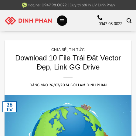
Bỏ
Hotline:
0947.98.0022
|
Duy trì bởi
In UV Đinh Phan
qua
nội
0947.98.0022
dung
CHIA SẺ
,
TIN TỨC
Download 10 File Trái Đất Vector
Đẹp, Link GG Drive
ĐĂNG VÀO
26/07/2024
BỞI
LAM ĐINH PHAN
26
Th7