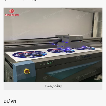
in uv phẳng
DỰ ÁN