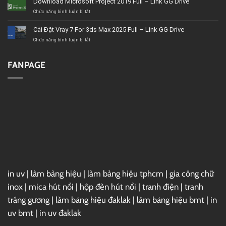
Download Microsoft Project 2019 Full – Link GG Drive
tín,
VideoStudio
giá
Ultimate
ở
Chức năng bình luận bị tắt
tốt,
2020
Download
chất
–
Microsoft
Cài Đặt Vray 7 For 3ds Max 2025 Full – Link GG Drive
lượng
Link
Project
GG
2019
ở
Chức năng bình luận bị tắt
Drive
Full
Cài
–
Đặt
Link
Vray
FANPAGE
GG
7
Drive
For
3ds
Max
2025
Full
–
Link
GG
Drive
in uv
|
làm bảng hiệu
|
làm bảng hiệu tphcm
|
gia công chữ
inox
|
mica hút nổi
|
hộp đèn hút nổi
|
tranh điện
|
tranh
tráng gương
|
làm bảng hiệu đaklak
|
làm bảng hiệu bmt
|
in
uv bmt
|
in uv đaklak