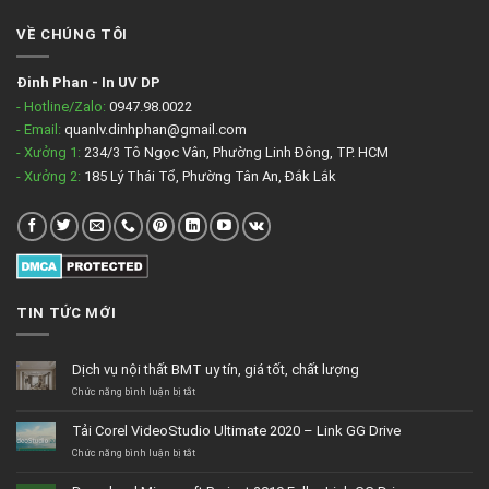
VỀ CHÚNG TÔI
Đinh Phan
-
In UV DP
- Hotline/Zalo:
0947.98.0022
- Email:
quanlv.dinhphan@gmail.com
- Xưởng 1:
234/3 Tô Ngọc Vân, Phường Linh Đông, TP. HCM
- Xưởng 2:
185 Lý Thái Tổ, Phường Tân An, Đắk Lắk
TIN TỨC MỚI
Dịch vụ nội thất BMT uy tín, giá tốt, chất lượng
ở
Chức năng bình luận bị tắt
Dịch
vụ
Tải Corel VideoStudio Ultimate 2020 – Link GG Drive
nội
thất
ở
Chức năng bình luận bị tắt
BMT
Tải
uy
Corel