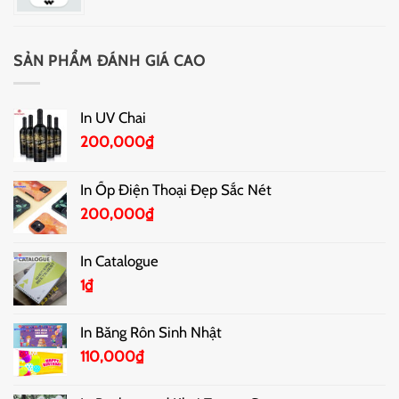
SẢN PHẨM ĐÁNH GIÁ CAO
In UV Chai
200,000
₫
In Ốp Điện Thoại Đẹp Sắc Nét
200,000
₫
In Catalogue
1
₫
In Băng Rôn Sinh Nhật
110,000
₫