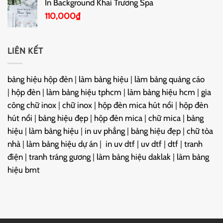
In Background Khai Trương Spa
110,000
₫
LIÊN KẾT
bảng hiệu hộp đèn
|
làm bảng hiệu
|
làm bảng quảng cáo
|
hộp đèn
|
làm bảng hiệu tphcm
|
làm bảng hiệu hcm
|
gia
công chữ inox
|
chữ inox
|
hộp đèn mica hút nổi
|
hộp đèn
hút nổi
|
bảng hiệu đẹp
|
hộp đèn mica
|
chữ mica
|
bảng
hiệu
|
làm bảng hiệu
|
in uv phẳng
|
bảng hiệu đẹp
|
chữ tòa
nhà
|
làm bảng hiệu dự án
|
in uv dtf
|
uv dtf
|
dtf
|
tranh
điện
|
tranh tráng gương
|
làm bảng hiệu daklak
|
làm bảng
hiệu bmt