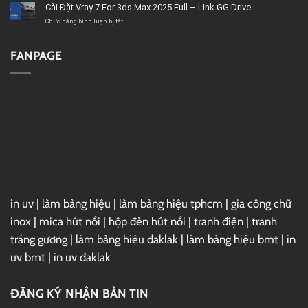
chất
–
Microsoft
Cài Đặt Vray 7 For 3ds Max 2025 Full – Link GG Drive
lượng
Link
Project
GG
2019
ở
Chức năng bình luận bị tắt
Drive
Full
Cài
–
Đặt
Link
Vray
FANPAGE
GG
7
Drive
For
3ds
Max
2025
Full
–
Link
GG
Drive
in uv
|
làm bảng hiệu
|
làm bảng hiệu tphcm
|
gia công chữ
inox
|
mica hút nổi
|
hộp đèn hút nổi
|
tranh điện
|
tranh
tráng gương
|
làm bảng hiệu đaklak
|
làm bảng hiệu bmt
|
in
uv bmt
|
in uv đaklak
ĐĂNG KÝ NHẬN BẢN TIN