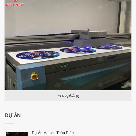
in uv phẳng
DỰ ÁN
Dự Án Masteri Thảo Điền