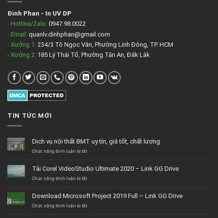
Đinh Phan
-
In UV DP
- Hotline/Zalo:
0947.98.0022
- Email:
quanlv.dinhphan@gmail.com
- Xưởng 1:
234/3 Tô Ngọc Vân, Phường Linh Đông, TP. HCM
- Xưởng 2:
185 Lý Thái Tổ, Phường Tân An, Đắk Lắk
TIN TỨC MỚI
Dịch vụ nội thất BMT uy tín, giá tốt, chất lượng
ở
Chức năng bình luận bị tắt
Dịch
vụ
Tải Corel VideoStudio Ultimate 2020 – Link GG Drive
nội
thất
ở
Chức năng bình luận bị tắt
BMT
Tải
uy
Corel
Download Microsoft Project 2019 Full – Link GG Drive
tín,
VideoStudio
giá
Ultimate
ở
Chức năng bình luận bị tắt
tốt,
2020
Download