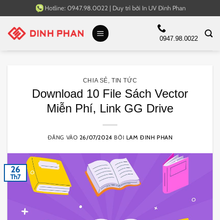
Bỏ
Hotline:
0947.98.0022
|
Duy trì bởi
In UV Đinh Phan
qua
nội
0947.98.0022
dung
CHIA SẺ
,
TIN TỨC
Download 10 File Sách Vector
Miễn Phí, Link GG Drive
ĐĂNG VÀO
26/07/2024
BỞI
LAM ĐINH PHAN
26
Th7