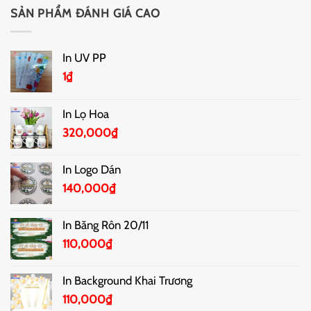
SẢN PHẨM ĐÁNH GIÁ CAO
In UV PP
1
₫
In Lọ Hoa
320,000
₫
In Logo Dán
140,000
₫
In Băng Rôn 20/11
110,000
₫
In Background Khai Trương
110,000
₫