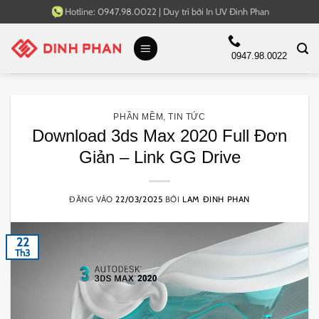
Bỏ
Hotline:
0947.98.0022
|
Duy trì bởi
In UV Đinh Phan
qua
nội
0947.98.0022
dung
PHẦN MỀM
,
TIN TỨC
Download 3ds Max 2020 Full Đơn
Giản – Link GG Drive
ĐĂNG VÀO
22/03/2025
BỞI
LAM ĐINH PHAN
22
Th3