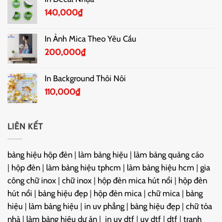
140,000
₫
In Ảnh Mica Theo Yêu Cầu
200,000
₫
In Background Thôi Nôi
110,000
₫
LIÊN KẾT
bảng hiệu hộp đèn
|
làm bảng hiệu
|
làm bảng quảng cáo
|
hộp đèn
|
làm bảng hiệu tphcm
|
làm bảng hiệu hcm
|
gia
công chữ inox
|
chữ inox
|
hộp đèn mica hút nổi
|
hộp đèn
hút nổi
|
bảng hiệu đẹp
|
hộp đèn mica
|
chữ mica
|
bảng
hiệu
|
làm bảng hiệu
|
in uv phẳng
|
bảng hiệu đẹp
|
chữ tòa
nhà
|
làm bảng hiệu dự án
|
in uv dtf
|
uv dtf
|
dtf
|
tranh