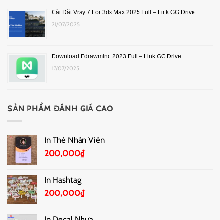
Cài Đặt Vray 7 For 3ds Max 2025 Full – Link GG Drive
21/07/2025
Download Edrawmind 2023 Full – Link GG Drive
17/07/2025
SẢN PHẨM ĐÁNH GIÁ CAO
In Thẻ Nhân Viên
200,000
₫
In Hashtag
200,000
₫
In Decal Nhựa