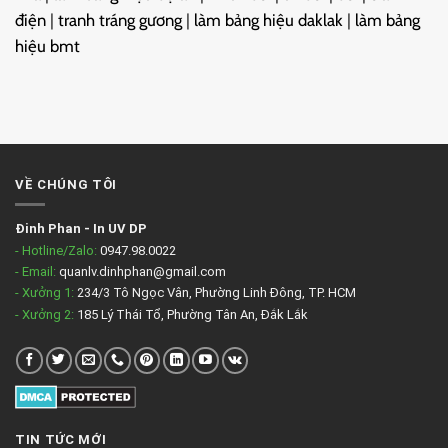
điện
|
tranh tráng gương
|
làm bảng hiệu daklak
|
làm bảng
hiệu bmt
VỀ CHÚNG TÔI
Đinh Phan
-
In UV DP
- Hotline/Zalo:
0947.98.0022
- Email:
quanlv.dinhphan@gmail.com
- Xưởng 1:
234/3 Tô Ngọc Vân, Phường Linh Đông, TP. HCM
- Xưởng 2:
185 Lý Thái Tổ, Phường Tân An, Đắk Lắk
TIN TỨC MỚI