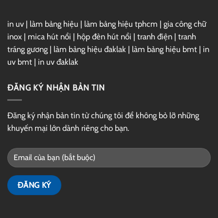
in uv
|
làm bảng hiệu
|
làm bảng hiệu tphcm
|
gia công chữ
inox
|
mica hút nổi
|
hộp đèn hút nổi
|
tranh điện
|
tranh
tráng gương
|
làm bảng hiệu đaklak
|
làm bảng hiệu bmt
|
in
uv bmt
|
in uv đaklak
ĐĂNG KÝ NHẬN BẢN TIN
Đăng ký nhận bản tin từ chúng tôi để không bỏ lỡ những
khuyến mại lớn dành riêng cho bạn.