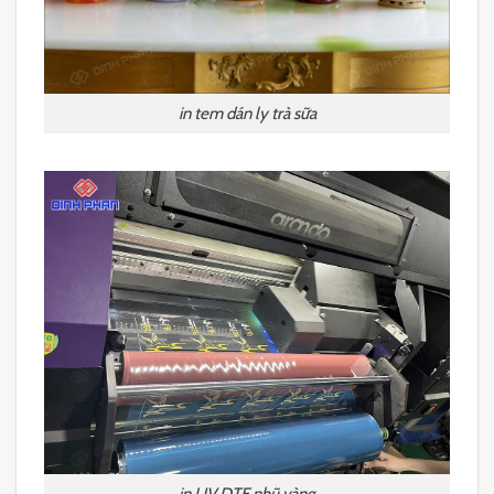
in tem dán ly trà sữa
in UV DTF nhũ vàng