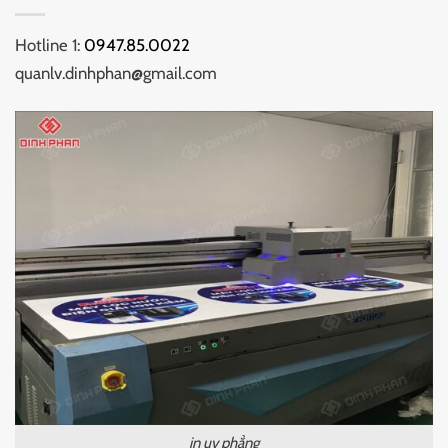
Hotline 1:
0947.85.0022
quanlv.dinhphan@gmail.com
in uv phẳng