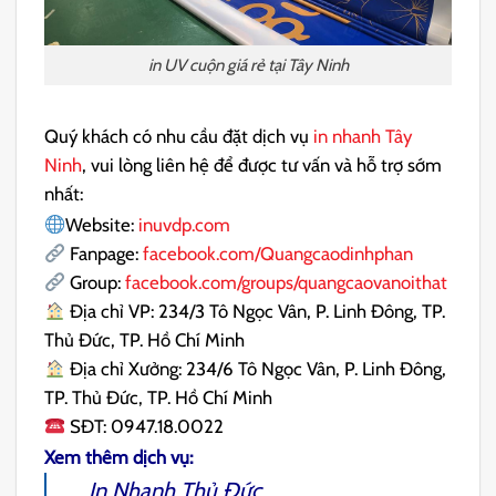
in UV cuộn giá rẻ tại Tây Ninh
Quý khách có nhu cầu đặt dịch vụ
in nhanh Tây
Ninh
, vui lòng liên hệ để được tư vấn và hỗ trợ sớm
nhất:
Website:
inuvdp.com
Fanpage:
facebook.com/Quangcaodinhphan
Group:
facebook.com/groups/quangcaovanoithat
Địa chỉ VP: 234/3 Tô Ngọc Vân, P. Linh Đông, TP.
Thủ Đức, TP. Hồ Chí Minh
Địa chỉ Xưởng: 234/6 Tô Ngọc Vân, P. Linh Đông,
TP. Thủ Đức, TP. Hồ Chí Minh
SĐT: 0947.18.0022
Xem thêm dịch vụ:
In Nhanh Thủ Đức