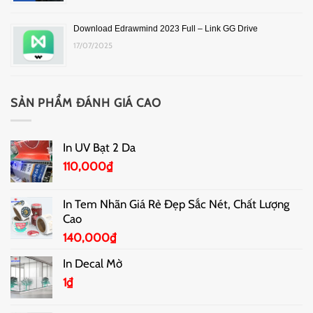
Download Edrawmind 2023 Full – Link GG Drive
17/07/2025
SẢN PHẨM ĐÁNH GIÁ CAO
In UV Bạt 2 Da
110,000
₫
In Tem Nhãn Giá Rẻ Đẹp Sắc Nét, Chất Lượng
Cao
140,000
₫
In Decal Mờ
1
₫