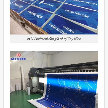
in UV biển chỉ dẫn giá rẻ tại Tây Ninh