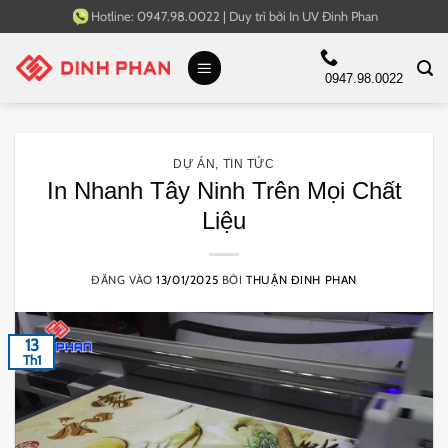
Bỏ
Hotline:
0947.98.0022
|
Duy trì bởi
In UV Đinh Phan
qua
nội
0947.98.0022
dung
DỰ ÁN
,
TIN TỨC
In Nhanh Tây Ninh Trên Mọi Chất
Liệu
ĐĂNG VÀO
13/01/2025
BỞI
THUẬN ĐINH PHAN
13
Th1