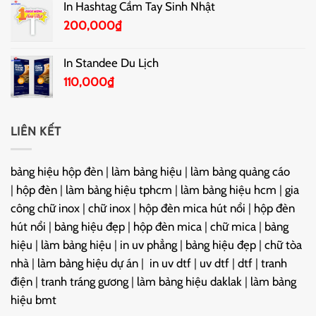
In Hashtag Cầm Tay Sinh Nhật
200,000
₫
In Standee Du Lịch
110,000
₫
LIÊN KẾT
bảng hiệu hộp đèn
|
làm bảng hiệu
|
làm bảng quảng cáo
|
hộp đèn
|
làm bảng hiệu tphcm
|
làm bảng hiệu hcm
|
gia
công chữ inox
|
chữ inox
|
hộp đèn mica hút nổi
|
hộp đèn
hút nổi
|
bảng hiệu đẹp
|
hộp đèn mica
|
chữ mica
|
bảng
hiệu
|
làm bảng hiệu
|
in uv phẳng
|
bảng hiệu đẹp
|
chữ tòa
nhà
|
làm bảng hiệu dự án
|
in uv dtf
|
uv dtf
|
dtf
|
tranh
điện
|
tranh tráng gương
|
làm bảng hiệu daklak
|
làm bảng
hiệu bmt