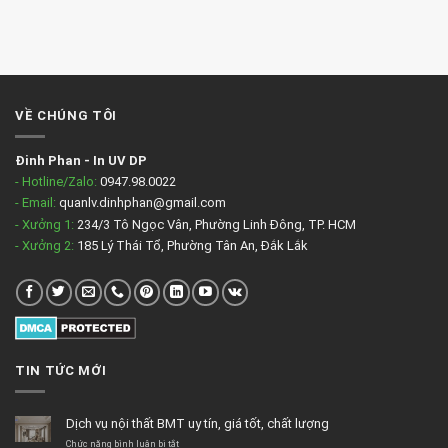
VỀ CHÚNG TÔI
Đinh Phan
-
In UV DP
- Hotline/Zalo:
0947.98.0022
- Email:
quanlv.dinhphan@gmail.com
- Xưởng 1:
234/3 Tô Ngọc Vân, Phường Linh Đông, TP. HCM
- Xưởng 2:
185 Lý Thái Tổ, Phường Tân An, Đắk Lắk
TIN TỨC MỚI
Dịch vụ nội thất BMT uy tín, giá tốt, chất lượng
ở
Chức năng bình luận bị tắt