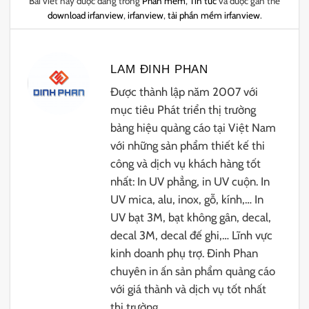
Bài viết này được đăng trong
Phần mềm
,
Tin tức
và được gắn thẻ
download irfanview
,
irfanview
,
tải phần mềm irfanview
.
LAM ĐINH PHAN
Được thành lập năm 2007 với
mục tiêu Phát triển thị trường
bảng hiệu quảng cáo tại Việt Nam
với những sản phẩm thiết kế thi
công và dịch vụ khách hàng tốt
nhất: In UV phẳng, in UV cuộn. In
UV mica, alu, inox, gỗ, kính,… In
UV bạt 3M, bạt không gân, decal,
decal 3M, decal đế ghi,… Lĩnh vực
kinh doanh phụ trợ. Đinh Phan
chuyên in ấn sản phẩm quảng cáo
với giá thành và dịch vụ tốt nhất
thị trường.