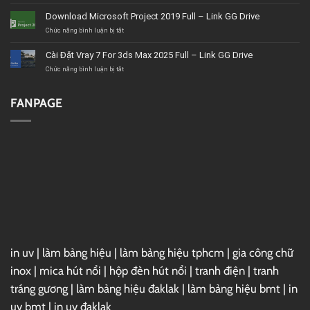
BMT
Tải
uy
Corel
Download Microsoft Project 2019 Full – Link GG Drive
tín,
VideoStudio
giá
Ultimate
ở
Chức năng bình luận bị tắt
tốt,
2020
Download
chất
–
Microsoft
Cài Đặt Vray 7 For 3ds Max 2025 Full – Link GG Drive
lượng
Link
Project
GG
2019
ở
Chức năng bình luận bị tắt
Drive
Full
Cài
–
Đặt
Link
Vray
FANPAGE
GG
7
Drive
For
3ds
Max
2025
Full
–
Link
GG
Drive
in uv
|
làm bảng hiệu
|
làm bảng hiệu tphcm
|
gia công chữ
inox
|
mica hút nổi
|
hộp đèn hút nổi
|
tranh điện
|
tranh
tráng gương
|
làm bảng hiệu đaklak
|
làm bảng hiệu bmt
|
in
uv bmt
|
in uv đaklak