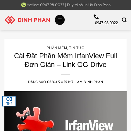
Bỏ
Hotline:
0947.98.0022
|
Duy trì bởi
In UV Đinh Phan
qua
nội
0947.98.0022
dung
PHẦN MỀM
,
TIN TỨC
Cài Đặt Phần Mềm IrfanView Full
Đơn Giản – Link GG Drive
ĐĂNG VÀO
03/04/2025
BỞI
LAM ĐINH PHAN
03
Th4