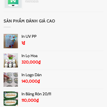
17/07/2025
SẢN PHẨM ĐÁNH GIÁ CAO
In UV PP
1
₫
In Lọ Hoa
320,000
₫
In Logo Dán
140,000
₫
In Băng Rôn 20/11
110,000
₫