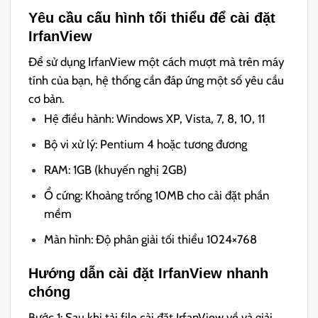
Yêu cầu cấu hình tối thiểu để cài đặt
IrfanView
Để sử dụng IrfanView một cách mượt mà trên máy
tính của bạn, hệ thống cần đáp ứng một số yêu cầu
cơ bản.
Hệ điều hành: Windows XP, Vista, 7, 8, 10, 11
Bộ vi xử lý: Pentium 4 hoặc tương đương
RAM: 1GB (khuyến nghị 2GB)
Ổ cứng: Khoảng trống 10MB cho cài đặt phần
mềm
Màn hình: Độ phân giải tối thiểu 1024×768
Hướng dẫn cài đặt IrfanView nhanh
chóng
Bước 1: Sau khi tải file cài đặt IrfanView về và giải