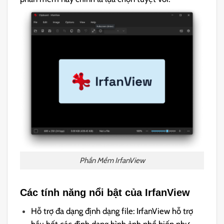
Phần Mềm IrfanView
Các tính năng nổi bật của IrfanView
Hỗ trợ đa dạng định dạng file: IrfanView hỗ trợ
hầu hết các định dạng hình ảnh phổ biến như