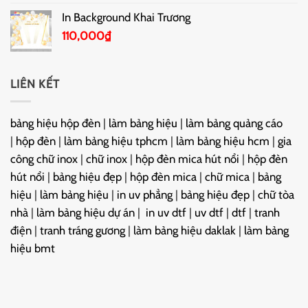
In Background Khai Trương
110,000
₫
LIÊN KẾT
bảng hiệu hộp đèn
|
làm bảng hiệu
|
làm bảng quảng cáo
|
hộp đèn
|
làm bảng hiệu tphcm
|
làm bảng hiệu hcm
|
gia
công chữ inox
|
chữ inox
|
hộp đèn mica hút nổi
|
hộp đèn
hút nổi
|
bảng hiệu đẹp
|
hộp đèn mica
|
chữ mica
|
bảng
hiệu
|
làm bảng hiệu
|
in uv phẳng
|
bảng hiệu đẹp
|
chữ tòa
nhà
|
làm bảng hiệu dự án
|
in uv dtf
|
uv dtf
|
dtf
|
tranh
điện
|
tranh tráng gương
|
làm bảng hiệu daklak
|
làm bảng
hiệu bmt