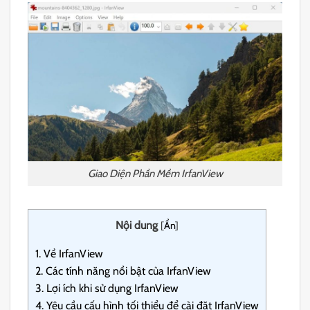
Giao Diện Phần Mềm IrfanView
Nội dung
[
Ẩn
]
1.
Về IrfanView
2.
Các tính năng nổi bật của IrfanView
3.
Lợi ích khi sử dụng IrfanView
4.
Yêu cầu cấu hình tối thiểu để cài đặt IrfanView