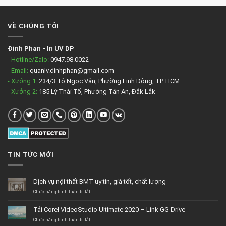
VỀ CHÚNG TÔI
Đinh Phan
-
In UV DP
- Hotline/Zalo:
0947.98.0022
- Email:
quanlv.dinhphan@gmail.com
- Xưởng 1:
234/3 Tô Ngọc Vân, Phường Linh Đông, TP. HCM
- Xưởng 2:
185 Lý Thái Tổ, Phường Tân An, Đắk Lắk
TIN TỨC MỚI
Dịch vụ nội thất BMT uy tín, giá tốt, chất lượng
ở
Chức năng bình luận bị tắt
Dịch
vụ
Tải Corel VideoStudio Ultimate 2020 – Link GG Drive
nội
thất
ở
Chức năng bình luận bị tắt