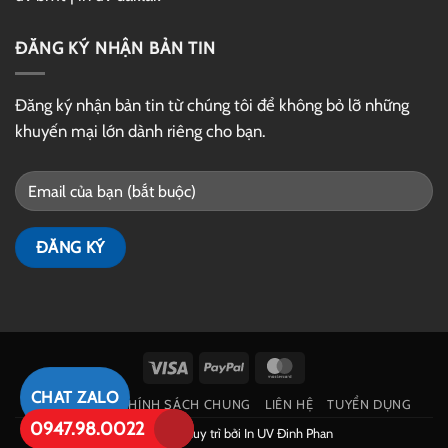
ĐĂNG KÝ NHẬN BẢN TIN
Đăng ký nhận bản tin từ chúng tôi để không bỏ lỡ những
khuyến mại lớn dành riêng cho bạn.
Visa
PayPal
MasterCard
CHAT ZALO
GIỚI THIỆU
CHÍNH SÁCH CHUNG
LIÊN HỆ
TUYỂN DỤNG
0947.98.0022
Phát triển và duy trì bởi
In UV Đinh Phan