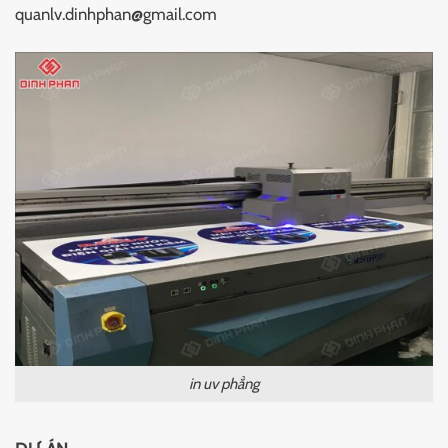
quanlv.dinhphan@gmail.com
in uv phẳng