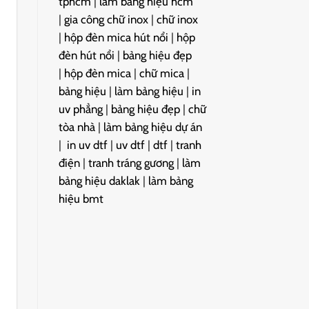
tphcm
|
làm bảng hiệu hcm
|
gia công chữ inox
|
chữ inox
|
hộp đèn mica hút nổi
|
hộp
đèn hút nổi
|
bảng hiệu đẹp
|
hộp đèn mica
|
chữ mica
|
bảng hiệu
|
làm bảng hiệu
|
in
uv phẳng
|
bảng hiệu đẹp
|
chữ
tòa nhà
|
làm bảng hiệu dự án
|
in uv dtf
|
uv dtf
|
dtf
|
tranh
điện
|
tranh tráng gương
|
làm
bảng hiệu daklak
|
làm bảng
hiệu bmt