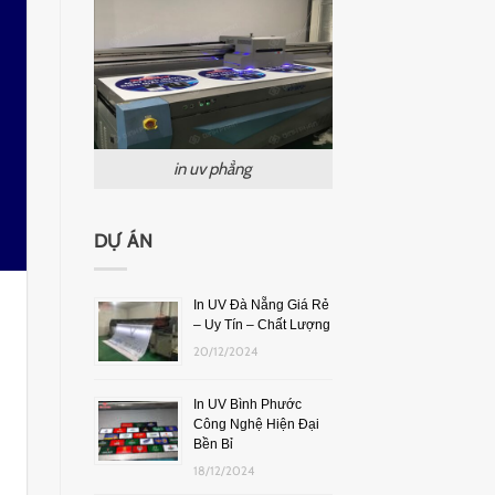
in uv phẳng
DỰ ÁN
In UV Đà Nẵng Giá Rẻ
– Uy Tín – Chất Lượng
20/12/2024
In UV Bình Phước
Công Nghệ Hiện Đại
Bền Bỉ
18/12/2024