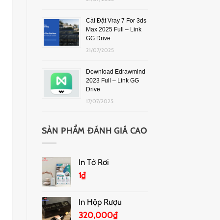
Cài Đặt Vray 7 For 3ds
Max 2025 Full – Link
GG Drive
21/07/2025
Download Edrawmind
2023 Full – Link GG
Drive
17/07/2025
SẢN PHẨM ĐÁNH GIÁ CAO
In Tờ Rơi
1
₫
In Hộp Rượu
320,000
₫