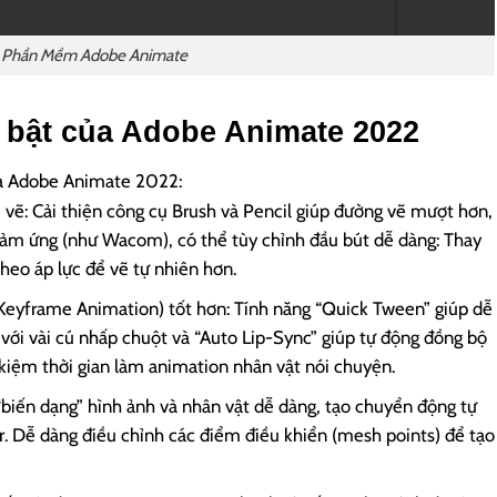
Phần Mềm Adobe Animate
 bật của Adobe Animate 2022
của Adobe Animate 2022:
 vẽ: Cải thiện công cụ Brush và Pencil giúp đường vẽ mượt hơn,
 cảm ứng (như Wacom), có thể tùy chỉnh đầu bút dễ dàng: Thay
theo áp lực để vẽ tự nhiên hơn.
(Keyframe Animation) tốt hơn: Tính năng “Quick Tween” giúp dễ
ới vài cú nhấp chuột và “Auto Lip-Sync” giúp tự động đồng bộ
 kiệm thời gian làm animation nhân vật nói chuyện.
“biến dạng” hình ảnh và nhân vật dễ dàng, tạo chuyển động tự
r. Dễ dàng điều chỉnh các điểm điều khiển (mesh points) để tạo