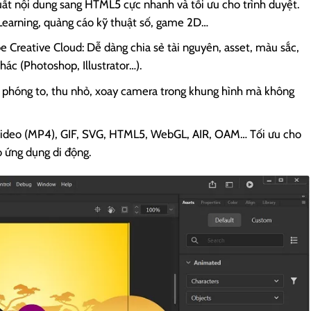
t nội dung sang HTML5 cực nhanh và tối ưu cho trình duyệt.
eLearning, quảng cáo kỹ thuật số, game 2D…
 Creative Cloud: Dễ dàng chia sẻ tài nguyên, asset, màu sắc,
c (Photoshop, Illustrator…).
 phóng to, thu nhỏ, xoay camera trong khung hình mà không
g video (MP4), GIF, SVG, HTML5, WebGL, AIR, OAM… Tối ưu cho
o ứng dụng di động.