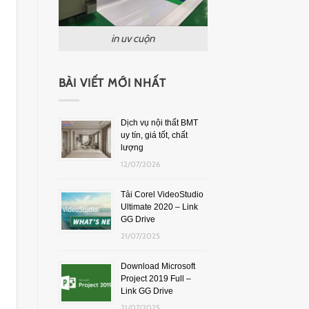
in uv cuộn
BÀI VIẾT MỚI NHẤT
Dịch vụ nội thất BMT
uy tín, giá tốt, chất
lượng
12/07/2026
Tải Corel VideoStudio
Ultimate 2020 – Link
GG Drive
21/07/2025
Download Microsoft
Project 2019 Full –
Link GG Drive
21/07/2025