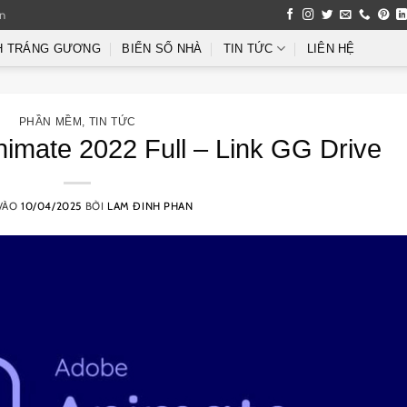
an
H TRÁNG GƯƠNG
BIỂN SỐ NHÀ
TIN TỨC
LIÊN HỆ
PHẦN MỀM
,
TIN TỨC
imate 2022 Full – Link GG Drive
VÀO
10/04/2025
BỞI
LAM ĐINH PHAN