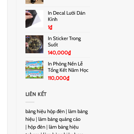
In Decal Lưới Dán
Kính
1
₫
In Sticker Trong
Suốt
140,000
₫
In Phông Nền Lễ
Tổng Kết Năm Học
110,000
₫
LIÊN KẾT
bảng hiệu hộp đèn
|
làm bảng
hiệu
|
làm bảng quảng cáo
|
hộp đèn
|
làm bảng hiệu