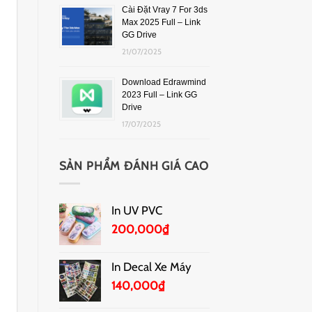
Cài Đặt Vray 7 For 3ds
Max 2025 Full – Link
GG Drive
21/07/2025
Download Edrawmind
2023 Full – Link GG
Drive
17/07/2025
SẢN PHẨM ĐÁNH GIÁ CAO
In UV PVC
200,000
₫
In Decal Xe Máy
140,000
₫