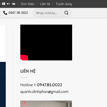
Giới thiệu
Liên hệ
Tuyển dụng
Tìm
0947.98.0022
kiếm:
LIÊN HỆ
Hotline 1:
0947.85.0022
quanlv.dinhphan@gmail.com