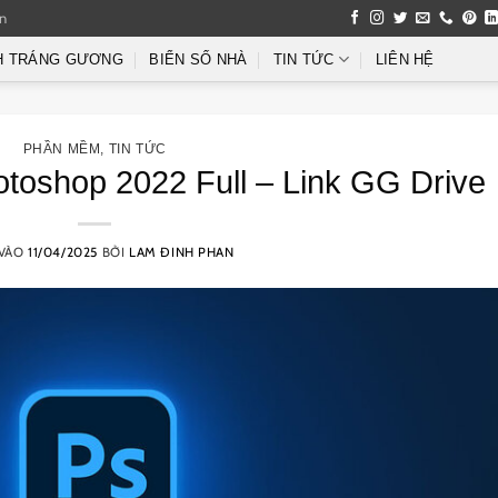
an
H TRÁNG GƯƠNG
BIỂN SỐ NHÀ
TIN TỨC
LIÊN HỆ
PHẦN MỀM
,
TIN TỨC
toshop 2022 Full – Link GG Drive
 VÀO
11/04/2025
BỞI
LAM ĐINH PHAN