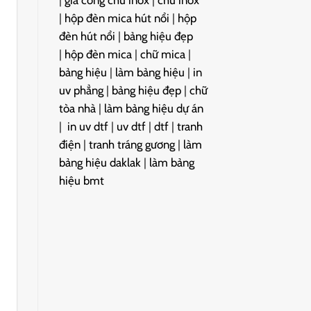
|
gia công chữ inox
|
chữ inox
|
hộp đèn mica hút nổi
|
hộp
đèn hút nổi
|
bảng hiệu đẹp
|
hộp đèn mica
|
chữ mica
|
bảng hiệu
|
làm bảng hiệu
|
in
uv phẳng
|
bảng hiệu đẹp
|
chữ
tòa nhà
|
làm bảng hiệu dự án
|
in uv dtf
|
uv dtf
|
dtf
|
tranh
điện
|
tranh tráng gương
|
làm
bảng hiệu daklak
|
làm bảng
hiệu bmt