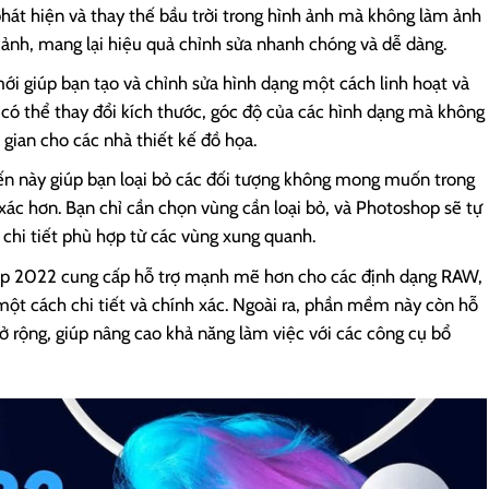
hát hiện và thay thế bầu trời trong hình ảnh mà không làm ảnh
 ảnh, mang lại hiệu quả chỉnh sửa nhanh chóng và dễ dàng.
ới giúp bạn tạo và chỉnh sửa hình dạng một cách linh hoạt và
 có thể thay đổi kích thước, góc độ của các hình dạng mà không
i gian cho các nhà thiết kế đồ họa.
iến này giúp bạn loại bỏ các đối tượng không mong muốn trong
ác hơn. Bạn chỉ cần chọn vùng cần loại bỏ, và Photoshop sẽ tự
chi tiết phù hợp từ các vùng xung quanh.
op 2022 cung cấp hỗ trợ mạnh mẽ hơn cho các định dạng RAW,
một cách chi tiết và chính xác. Ngoài ra, phần mềm này còn hỗ
mở rộng, giúp nâng cao khả năng làm việc với các công cụ bổ