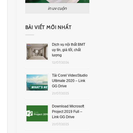
in uv cuộn
BÀI VIẾT MỚI NHẤT
Dịch vụ nội thất BMT
uy tín, giá tốt, chất
lượng
12/07/2026
Tải Corel VideoStudio
Ultimate 2020 – Link
GG Drive
21/07/2025
Download Microsoft
Project 2019 Full –
Link GG Drive
21/07/2025