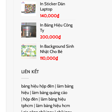
In Sticker Dán
Laptop
140,000
₫
In Bảng Hiệu Công
Ty
200,000
₫
In Background Sinh
Nhật Cho Bé
110,000
₫
LIÊN KẾT
bảng hiệu hộp đèn
|
làm bảng
hiệu
|
làm bảng quảng cáo
|
hộp đèn
|
làm bảng hiệu
tphcm
|
làm bảng hiệu hcm