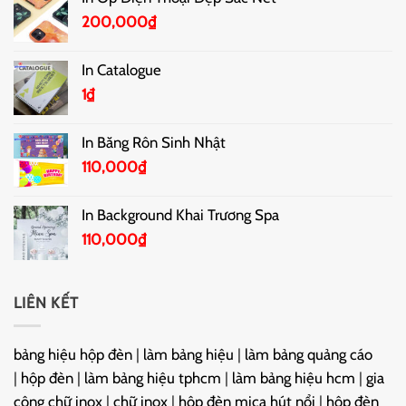
200,000
₫
In Catalogue
1
₫
In Băng Rôn Sinh Nhật
110,000
₫
In Background Khai Trương Spa
110,000
₫
LIÊN KẾT
bảng hiệu hộp đèn
|
làm bảng hiệu
|
làm bảng quảng cáo
|
hộp đèn
|
làm bảng hiệu tphcm
|
làm bảng hiệu hcm
|
gia
công chữ inox
|
chữ inox
|
hộp đèn mica hút nổi
|
hộp đèn