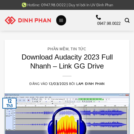
Bỏ
Hotline:
0947.98.0022
|
Duy trì bởi
In UV Đinh Phan
qua
nội
0947.98.0022
dung
PHẦN MỀM
,
TIN TỨC
Download Audacity 2023 Full
Nhanh – Link GG Drive
ĐĂNG VÀO
12/03/2025
BỞI
LAM ĐINH PHAN
12
Th3