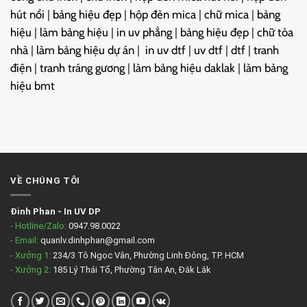
hút nổi
|
bảng hiệu đẹp
|
hộp đèn mica
|
chữ mica
|
bảng
hiệu
|
làm bảng hiệu
|
in uv phẳng
|
bảng hiệu đẹp
|
chữ tòa
nhà
|
làm bảng hiệu dự án
|
in uv dtf
|
uv dtf
|
dtf
|
tranh
điện
|
tranh tráng gương
|
làm bảng hiệu daklak
|
làm bảng
hiệu bmt
VỀ CHÚNG TÔI
Đinh Phan
-
In UV DP
- Hotline/Zalo:
0947.98.0022
- Email:
quanlv.dinhphan@gmail.com
- Xưởng 1:
234/3 Tô Ngọc Vân, Phường Linh Đông, TP. HCM
- Xưởng 2:
185 Lý Thái Tổ, Phường Tân An, Đắk Lắk