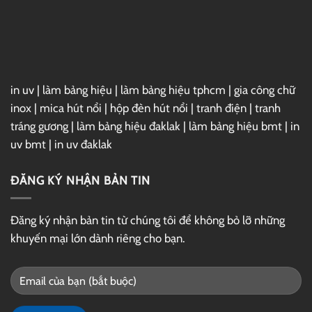
–
Link
GG
Drive
in uv
|
làm bảng hiệu
|
làm bảng hiệu tphcm
|
gia công chữ
inox
|
mica hút nổi
|
hộp đèn hút nổi
|
tranh điện
|
tranh
tráng gương
|
làm bảng hiệu đaklak
|
làm bảng hiệu bmt
|
in
uv bmt
|
in uv đaklak
ĐĂNG KÝ NHẬN BẢN TIN
Đăng ký nhận bản tin từ chúng tôi để không bỏ lỡ những
khuyến mại lớn dành riêng cho bạn.