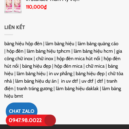
110,000
₫
LIÊN KẾT
bảng hiệu hộp đèn
|
làm bảng hiệu
|
làm bảng quảng cáo
|
hộp đèn
|
làm bảng hiệu tphcm
|
làm bảng hiệu hcm
|
gia
công chữ inox
|
chữ inox
|
hộp đèn mica hút nổi
|
hộp đèn
hút nổi
|
bảng hiệu đẹp
|
hộp đèn mica
|
chữ mica
|
bảng
hiệu
|
làm bảng hiệu
|
in uv phẳng
|
bảng hiệu đẹp
|
chữ tòa
nhà
|
làm bảng hiệu dự án
|
in uv dtf
|
uv dtf
|
dtf
|
tranh
điện
|
tranh tráng gương
|
làm bảng hiệu daklak
|
làm bảng
hiệu bmt
CHAT ZALO
0947.98.0022