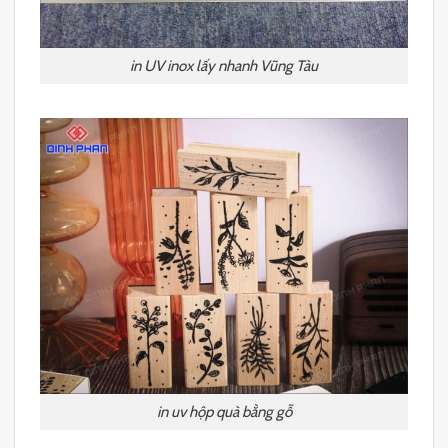
in UV inox lấy nhanh Vũng Tàu
in uv hộp quà bằng gỗ