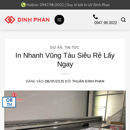
Bỏ
Hotline:
0947.98.0022
|
Duy trì bởi
In UV Đinh Phan
qua
nội
0947.98.0022
dung
DỰ ÁN
,
TIN TỨC
In Nhanh Vũng Tàu Siêu Rẻ Lấy
Ngay
ĐĂNG VÀO
08/01/2025
BỞI
THUẬN ĐINH PHAN
08
Th1