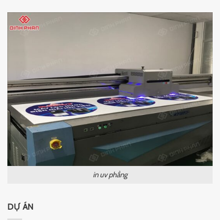
in uv phẳng
DỰ ÁN