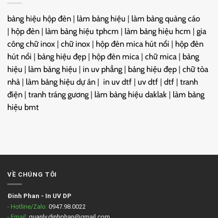
bảng hiệu hộp đèn
|
làm bảng hiệu
|
làm bảng quảng cáo
|
hộp đèn
|
làm bảng hiệu tphcm
|
làm bảng hiệu hcm
|
gia
công chữ inox
|
chữ inox
|
hộp đèn mica hút nổi
|
hộp đèn
hút nổi
|
bảng hiệu đẹp
|
hộp đèn mica
|
chữ mica
|
bảng
hiệu
|
làm bảng hiệu
|
in uv phẳng
|
bảng hiệu đẹp
|
chữ tòa
nhà
|
làm bảng hiệu dự án
|
in uv dtf
|
uv dtf
|
dtf
|
tranh
điện
|
tranh tráng gương
|
làm bảng hiệu daklak
|
làm bảng
hiệu bmt
VỀ CHÚNG TÔI
Đinh Phan
-
In UV DP
- Hotline/Zalo:
0947.98.0022
- Email:
quanlv.dinhphan@gmail.com