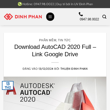
Bỏ
Hotline:
0947.98.0022
|
Duy trì bởi
In UV Đinh Phan
qua
nội
0947.98.0022
dung
PHẦN MỀM
,
TIN TỨC
Download AutoCAD 2020 Full –
Link Google Drive
ĐĂNG VÀO
13/12/2024
BỞI
THUẬN ĐINH PHAN
13
Th12