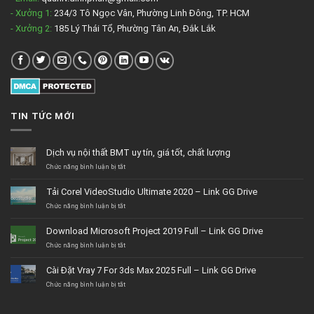
- Xưởng 1:
234/3 Tô Ngọc Vân, Phường Linh Đông, TP. HCM
- Xưởng 2:
185 Lý Thái Tổ, Phường Tân An, Đắk Lắk
TIN TỨC MỚI
Dịch vụ nội thất BMT uy tín, giá tốt, chất lượng
ở
Chức năng bình luận bị tắt
Dịch
vụ
Tải Corel VideoStudio Ultimate 2020 – Link GG Drive
nội
thất
ở
Chức năng bình luận bị tắt
BMT
Tải
uy
Corel
Download Microsoft Project 2019 Full – Link GG Drive
tín,
VideoStudio
giá
Ultimate
ở
Chức năng bình luận bị tắt
tốt,
2020
Download
chất
–
Microsoft
Cài Đặt Vray 7 For 3ds Max 2025 Full – Link GG Drive
lượng
Link
Project
GG
2019
ở
Chức năng bình luận bị tắt
Drive
Full
Cài
–
Đặt
Link
Vray