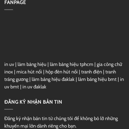
FANPAGE
GG
7
Drive
For
3ds
Max
2025
Full
–
Link
GG
Drive
in uv
|
làm bảng hiệu
|
làm bảng hiệu tphcm
|
gia công chữ
inox
|
mica hút nổi
|
hộp đèn hút nổi
|
tranh điện
|
tranh
tráng gương
|
làm bảng hiệu đaklak
|
làm bảng hiệu bmt
|
in
uv bmt
|
in uv đaklak
ĐĂNG KÝ NHẬN BẢN TIN
Đăng ký nhận bản tin từ chúng tôi để không bỏ lỡ những
khuyến mại lớn dành riêng cho bạn.