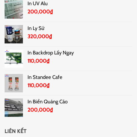
In UV Alu
200,000
₫
In Ly Sứ
320,000
₫
In Backdrop Lấy Ngay
110,000
₫
In Standee Cafe
110,000
₫
In Biển Quảng Cáo
200,000
₫
LIÊN KẾT