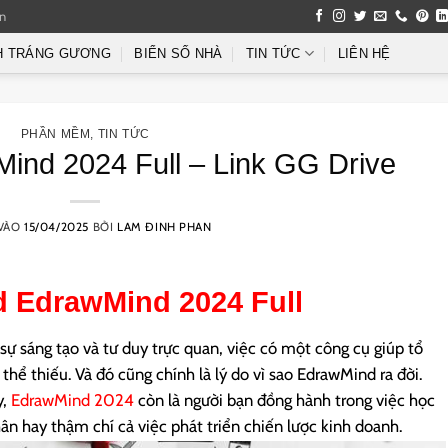
an
H TRÁNG GƯƠNG
BIỂN SỐ NHÀ
TIN TỨC
LIÊN HỆ
PHẦN MỀM
,
TIN TỨC
ind 2024 Full – Link GG Drive
VÀO
15/04/2025
BỞI
LAM ĐINH PHAN
d
EdrawMind 2024
Full
sự sáng tạo và tư duy trực quan, việc có một công cụ giúp tổ
hể thiếu. Và đó cũng chính là lý do vì sao EdrawMind ra đời.
y,
EdrawMind 2024
còn là người bạn đồng hành trong việc học
ân hay thậm chí cả việc phát triển chiến lược kinh doanh.