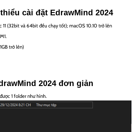
 thiểu cài đặt EdrawMind 2024
 11 (32bit và 64bit đều chạy tốt); macOS 10.10 trở lên
 M1.
1GB trở lên)
drawMind 2024 đơn giản
ẽ được 1 folder như hình.