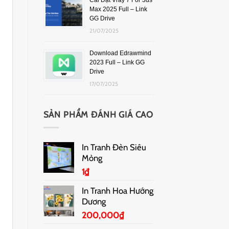
Cài Đặt Vray 7 For 3ds
Max 2025 Full – Link
GG Drive
21/07/2025
Download Edrawmind
2023 Full – Link GG
Drive
17/07/2025
SẢN PHẨM ĐÁNH GIÁ CAO
In Tranh Đèn Siêu
Mỏng
1
₫
In Tranh Hoa Hướng
Dương
200,000
₫