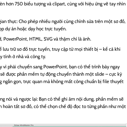
n hơn 750 biểu tượng và clipart, cùng với hiệu ứng vẽ tay nhìn
ian thực: Cho phép nhiều người cùng chỉnh sửa trên một sơ đồ,
họp dự án hoặc dạy học trực tuyến.
rd, PowerPoint, HTML, SVG và thậm chí là ảnh.
ưu trữ sơ đồ trực tuyến, truy cập từ mọi thiết bị – kể cả khi
 tính ở nhà và công ty.
ay vì phải chuyển sang PowerPoint, bạn có thể trình bày ngay
 sẽ được phần mềm tự động chuyển thành một slide – cực kỳ
ng ngắn gọn, trực quan mà không mất công chuẩn bị file thuyết
ng nói và ngược lại: Bạn có thể ghi âm nội dung, phần mềm sẽ
ạn hoàn tất sơ đồ, có thể chọn chế độ đọc to từng phần như một