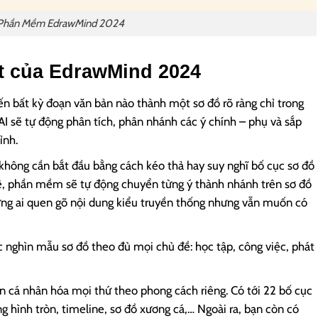
Phần Mềm EdrawMind 2024
ật của EdrawMind 2024
iến bất kỳ đoạn văn bản nào thành một sơ đồ rõ ràng chỉ trong
 AI sẽ tự động phân tích, phân nhánh các ý chính – phụ và sắp
ỉnh.
 không cần bắt đầu bằng cách kéo thả hay suy nghĩ bố cục sơ đồ
 kê, phần mềm sẽ tự động chuyển từng ý thành nhánh trên sơ đồ
hững ai quen gõ nội dung kiểu truyền thống nhưng vẫn muốn có
 nghìn mẫu sơ đồ theo đủ mọi chủ đề: học tập, công việc, phát
n cá nhân hóa mọi thứ theo phong cách riêng. Có tới 22 bố cục
g hình tròn, timeline, sơ đồ xương cá,… Ngoài ra, bạn còn có