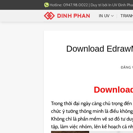
Bỏ
Hotline:
0947.98.0022
|
Duy trì bởi
In UV Đinh Ph
qua
IN UV
TRAN
nội
dung
Download EdrawM
ĐĂNG 
Downloa
Trong thời đại ngày càng chú trọng đến 
chức ý tưởng thông minh là điều không t
Không chỉ là phần mềm vẽ sơ đồ tư du
tập, làm việc nhóm, lên kế hoạch cá nh