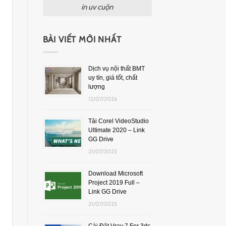
in uv cuộn
BÀI VIẾT MỚI NHẤT
Dịch vụ nội thất BMT
uy tín, giá tốt, chất
lượng
12/07/2026
Tải Corel VideoStudio
Ultimate 2020 – Link
GG Drive
21/07/2025
Download Microsoft
Project 2019 Full –
Link GG Drive
21/07/2025