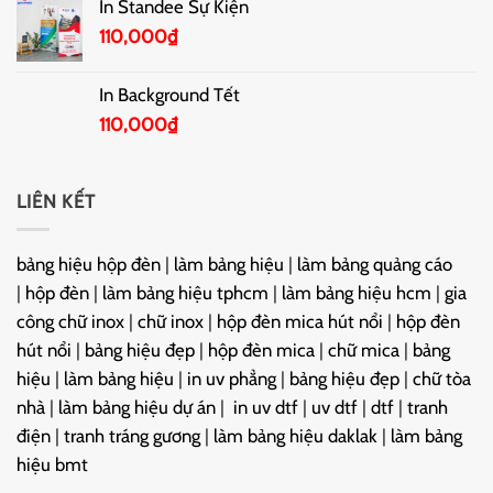
In Standee Sự Kiện
110,000
₫
In Background Tết
110,000
₫
LIÊN KẾT
bảng hiệu hộp đèn
|
làm bảng hiệu
|
làm bảng quảng cáo
|
hộp đèn
|
làm bảng hiệu tphcm
|
làm bảng hiệu hcm
|
gia
công chữ inox
|
chữ inox
|
hộp đèn mica hút nổi
|
hộp đèn
hút nổi
|
bảng hiệu đẹp
|
hộp đèn mica
|
chữ mica
|
bảng
hiệu
|
làm bảng hiệu
|
in uv phẳng
|
bảng hiệu đẹp
|
chữ tòa
nhà
|
làm bảng hiệu dự án
|
in uv dtf
|
uv dtf
|
dtf
|
tranh
điện
|
tranh tráng gương
|
làm bảng hiệu daklak
|
làm bảng
hiệu bmt