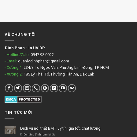
VỀ CHÚNG TÔI
Đinh Phan
-
In UV DP
- Hotline/Zalo:
0947.98.0022
- Email:
quanlv.dinhphan@gmail.com
- Xưởng 1:
234/3 Tô Ngọc Vân, Phường Linh Đông, TP. HCM
- Xưởng 2:
185 Lý Thái Tổ, Phường Tân An, Đắk Lắk
TIN TỨC MỚI
Dịch vụ nội thất BMT uy tín, giá tốt, chất lượng
ở
Chức năng bình luận bị tắt