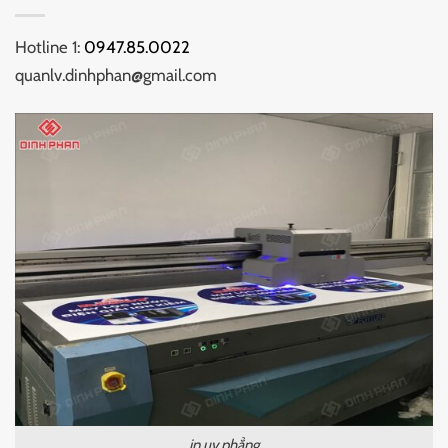
Hotline 1:
0947.85.0022
quanlv.dinhphan@gmail.com
in uv phẳng