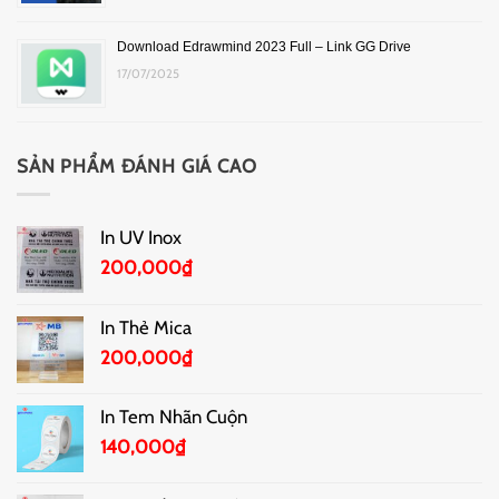
Download Edrawmind 2023 Full – Link GG Drive
17/07/2025
SẢN PHẨM ĐÁNH GIÁ CAO
In UV Inox
200,000
₫
In Thẻ Mica
200,000
₫
In Tem Nhãn Cuộn
140,000
₫