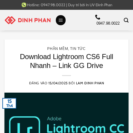
Bỏ
Hotline:
0947.98.0022
|
Duy trì bởi
In UV Đinh Phan
qua
nội
0947.98.0022
dung
PHẦN MỀM
,
TIN TỨC
Download Lightroom CS6 Full
Nhanh – Link GG Drive
ĐĂNG VÀO
15/04/2025
BỞI
LAM ĐINH PHAN
15
Th4