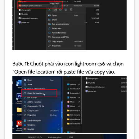
Bước 11: Chuột phải vào icon lightroom cs6 và chọn
“Open file location” rồi paste file vừa copy vào.