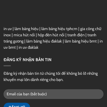
Link
GG
Drive
in uv
|
làm bảng hiệu
|
làm bảng hiệu tphcm
|
gia công chữ
inox
|
mica hút nổi
|
hộp đèn hút nổi
|
tranh điện
|
tranh
tráng gương
|
làm bảng hiệu đaklak
|
làm bảng hiệu bmt
|
in
uv bmt
|
in uv đaklak
ĐĂNG KÝ NHẬN BẢN TIN
Đăng ký nhận bản tin từ chúng tôi để không bỏ lỡ những
khuyến mại lớn dành riêng cho bạn.