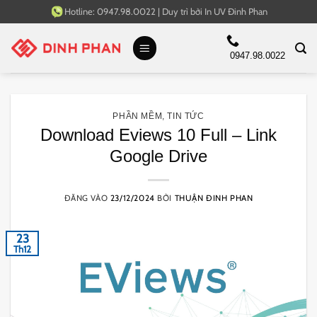
Bỏ
Hotline:
0947.98.0022
|
Duy trì bởi
In UV Đinh Phan
qua
nội
0947.98.0022
dung
PHẦN MỀM
,
TIN TỨC
Download Eviews 10 Full – Link
Google Drive
ĐĂNG VÀO
23/12/2024
BỞI
THUẬN ĐINH PHAN
23
Th12