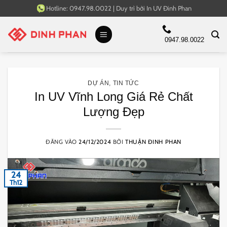
Bỏ
Hotline:
0947.98.0022
|
Duy trì bởi
In UV Đinh Phan
qua
nội
0947.98.0022
dung
DỰ ÁN
,
TIN TỨC
In UV Vĩnh Long Giá Rẻ Chất
Lượng Đẹp
ĐĂNG VÀO
24/12/2024
BỞI
THUẬN ĐINH PHAN
24
Th12