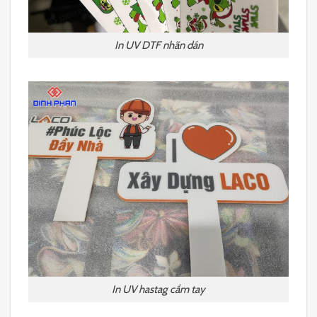
In UV DTF nhãn dán
In UV hastag cầm tay