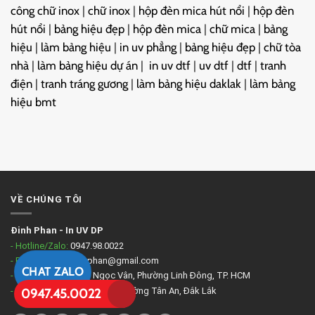
công chữ inox
|
chữ inox
|
hộp đèn mica hút nổi
|
hộp đèn
hút nổi
|
bảng hiệu đẹp
|
hộp đèn mica
|
chữ mica
|
bảng
hiệu
|
làm bảng hiệu
|
in uv phẳng
|
bảng hiệu đẹp
|
chữ tòa
nhà
|
làm bảng hiệu dự án
|
in uv dtf
|
uv dtf
|
dtf
|
tranh
điện
|
tranh tráng gương
|
làm bảng hiệu daklak
|
làm bảng
hiệu bmt
VỀ CHÚNG TÔI
Đinh Phan
-
In UV DP
- Hotline/Zalo:
0947.98.0022
- Email:
quanlv.dinhphan@gmail.com
CHAT ZALO
- Xưởng 1:
234/3 Tô Ngọc Vân, Phường Linh Đông, TP. HCM
- Xưởng 2:
185 Lý Thái Tổ, Phường Tân An, Đắk Lắk
0947.45.0022