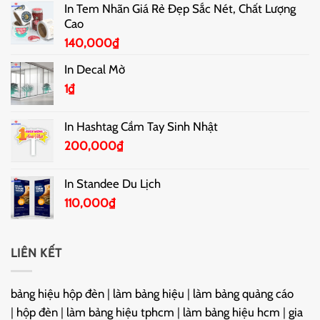
In Tem Nhãn Giá Rẻ Đẹp Sắc Nét, Chất Lượng
Cao
140,000
₫
In Decal Mờ
1
₫
In Hashtag Cầm Tay Sinh Nhật
200,000
₫
In Standee Du Lịch
110,000
₫
LIÊN KẾT
bảng hiệu hộp đèn
|
làm bảng hiệu
|
làm bảng quảng cáo
|
hộp đèn
|
làm bảng hiệu tphcm
|
làm bảng hiệu hcm
|
gia