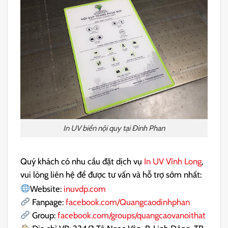
In UV biển nội quy tại Đinh Phan
Quý khách có nhu cầu đặt dịch vụ
In UV Vĩnh Long
,
vui lòng liên hệ để được tư vấn và hỗ trợ sớm nhất:
Website:
inuvdp.com
Fanpage:
facebook.com/Quangcaodinhphan
Group:
facebook.com/groups/quangcaovanoithat