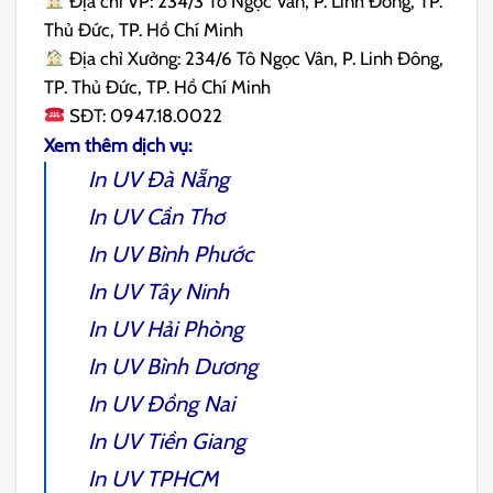
Địa chỉ VP: 234/3 Tô Ngọc Vân, P. Linh Đông, TP.
Thủ Đức, TP. Hồ Chí Minh
Địa chỉ Xưởng: 234/6 Tô Ngọc Vân, P. Linh Đông,
TP. Thủ Đức, TP. Hồ Chí Minh
SĐT: 0947.18.0022
Xem thêm dịch vụ:
In UV Đà Nẵng
In UV Cần Thơ
In UV Bình Phước
In UV Tây Ninh
In UV Hải Phòng
In UV Bình Dương
In UV Đồng Nai
In UV Tiền Giang
In UV TPHCM