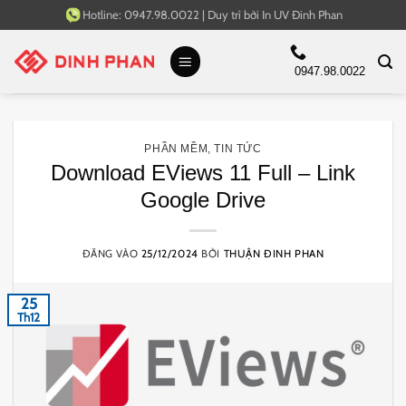
Bỏ
Hotline:
0947.98.0022
|
Duy trì bởi
In UV Đinh Phan
qua
nội
0947.98.0022
dung
PHẦN MỀM
,
TIN TỨC
Download EViews 11 Full – Link
Google Drive
ĐĂNG VÀO
25/12/2024
BỞI
THUẬN ĐINH PHAN
25
Th12