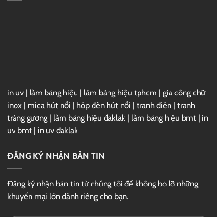
3ds
Max
2025
Full
–
Link
GG
Drive
in uv
|
làm bảng hiệu
|
làm bảng hiệu tphcm
|
gia công chữ
inox
|
mica hút nổi
|
hộp đèn hút nổi
|
tranh điện
|
tranh
tráng gương
|
làm bảng hiệu đaklak
|
làm bảng hiệu bmt
|
in
uv bmt
|
in uv đaklak
ĐĂNG KÝ NHẬN BẢN TIN
Đăng ký nhận bản tin từ chúng tôi để không bỏ lỡ những
khuyến mại lớn dành riêng cho bạn.