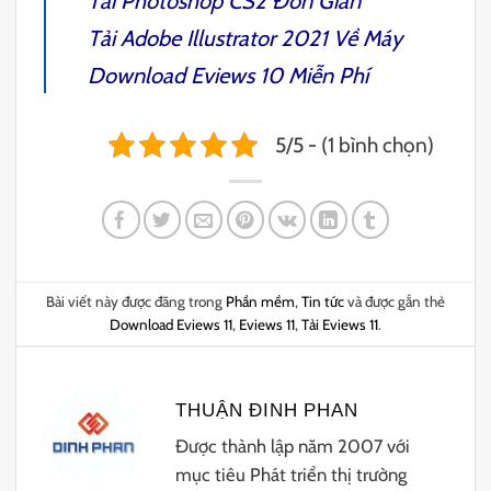
Tải
Photoshop CS2
Đơn Giản
Tải
Adobe Illustrator 2021
Về Máy
Download
Eviews 10
Miễn Phí
5/5 - (1 bình chọn)
Bài viết này được đăng trong
Phần mềm
,
Tin tức
và được gắn thẻ
Download Eviews 11
,
Eviews 11
,
Tải Eviews 11
.
THUẬN ĐINH PHAN
Được thành lập năm 2007 với
mục tiêu Phát triển thị trường