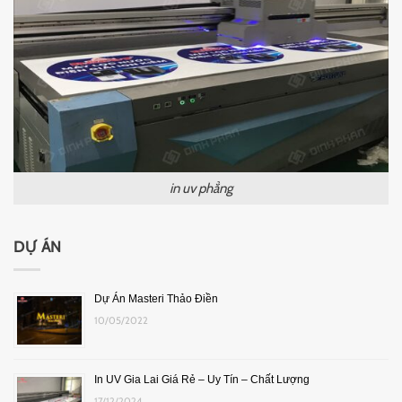
in uv phẳng
DỰ ÁN
Dự Án Masteri Thảo Điền
10/05/2022
In UV Gia Lai Giá Rẻ – Uy Tín – Chất Lượng
17/12/2024