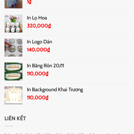
1
₫
In Lọ Hoa
320,000
₫
In Logo Dán
140,000
₫
In Băng Rôn 20/11
110,000
₫
In Background Khai Trương
110,000
₫
LIÊN KẾT