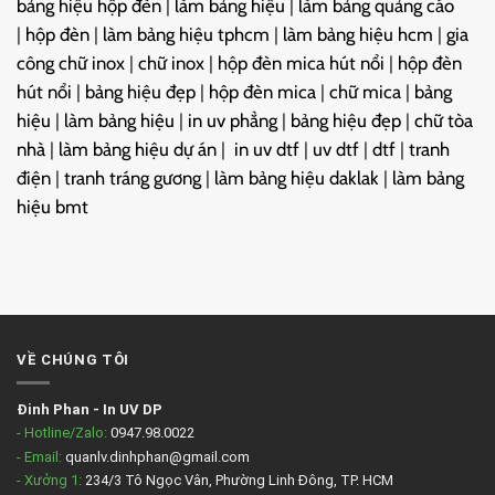
bảng hiệu hộp đèn
|
làm bảng hiệu
|
làm bảng quảng cáo
|
hộp đèn
|
làm bảng hiệu tphcm
|
làm bảng hiệu hcm
|
gia
công chữ inox
|
chữ inox
|
hộp đèn mica hút nổi
|
hộp đèn
hút nổi
|
bảng hiệu đẹp
|
hộp đèn mica
|
chữ mica
|
bảng
hiệu
|
làm bảng hiệu
|
in uv phẳng
|
bảng hiệu đẹp
|
chữ tòa
nhà
|
làm bảng hiệu dự án
|
in uv dtf
|
uv dtf
|
dtf
|
tranh
điện
|
tranh tráng gương
|
làm bảng hiệu daklak
|
làm bảng
hiệu bmt
VỀ CHÚNG TÔI
Đinh Phan
-
In UV DP
- Hotline/Zalo:
0947.98.0022
- Email:
quanlv.dinhphan@gmail.com
- Xưởng 1:
234/3 Tô Ngọc Vân, Phường Linh Đông, TP. HCM