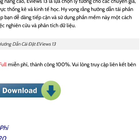
ng nâng cao, Eviews 13 là lựa chọn lý tưởng cho các chuyên gia,
 vực thống kê và kinh tế học. Hy vọng rằng hướng dẫn tải phần
iúp bạn dễ dàng tiếp cận và sử dụng phần mềm này một cách
ệc nghiên cứu và phân tích dữ liệu.
ướng Dẫn Cài Đặt EViews 13
Full
miễn phí, thành công 100%. Vui lòng truy cập liên kết bên
Phí
020