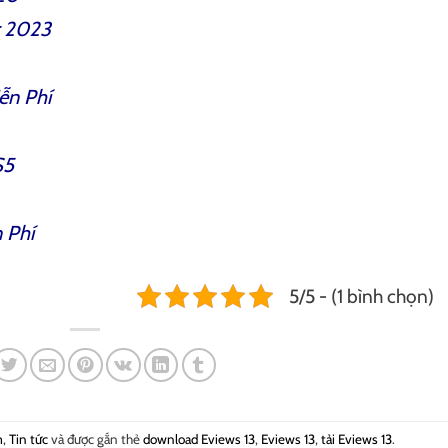
r 2023
ễn Phí
S5
 Phí
5/5 - (1 bình chọn)
m
,
Tin tức
và được gắn thẻ
download Eviews 13
,
Eviews 13
,
tải Eviews 13
.