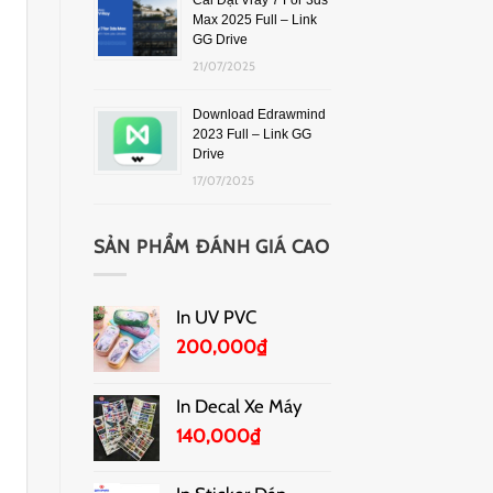
Cài Đặt Vray 7 For 3ds
Max 2025 Full – Link
GG Drive
21/07/2025
Download Edrawmind
2023 Full – Link GG
Drive
17/07/2025
SẢN PHẨM ĐÁNH GIÁ CAO
In UV PVC
200,000
₫
In Decal Xe Máy
140,000
₫