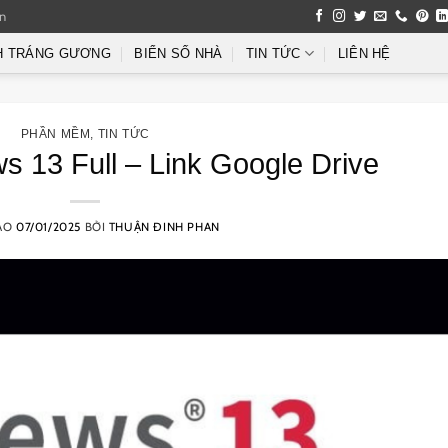
an
H TRÁNG GƯƠNG
BIỂN SỐ NHÀ
TIN TỨC
LIÊN HỆ
PHẦN MỀM
,
TIN TỨC
 13 Full – Link Google Drive
ÀO
07/01/2025
BỞI
THUẬN ĐINH PHAN