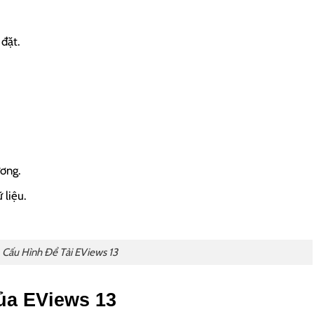
đặt.
ương.
 liệu.
Cấu Hình Để Tải EViews 13
ủa EViews 13