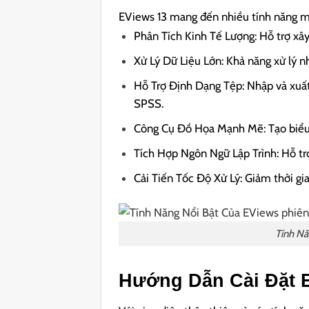
EViews 13 mang đến nhiều tính năng mạ
Phân Tích Kinh Tế Lượng: Hỗ trợ xây
Xử Lý Dữ Liệu Lớn: Khả năng xử lý nh
Hỗ Trợ Định Dạng Tệp: Nhập và xuất 
SPSS.
Công Cụ Đồ Họa Mạnh Mẽ: Tạo biểu đ
Tích Hợp Ngôn Ngữ Lập Trình: Hỗ trợ
Cải Tiến Tốc Độ Xử Lý: Giảm thời gian
Tính Nă
Hướng Dẫn Cài Đặt 