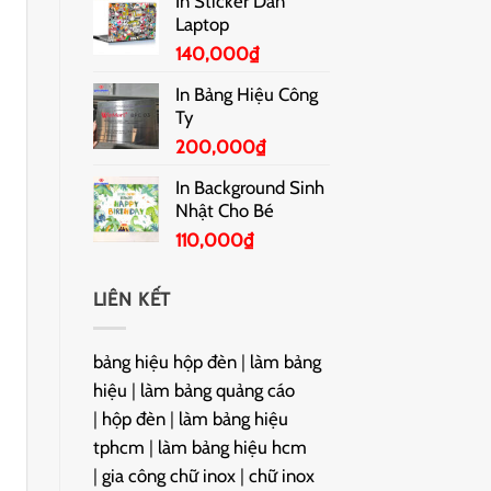
In Sticker Dán
Laptop
140,000
₫
In Bảng Hiệu Công
Ty
200,000
₫
In Background Sinh
Nhật Cho Bé
110,000
₫
LIÊN KẾT
bảng hiệu hộp đèn
|
làm bảng
hiệu
|
làm bảng quảng cáo
|
hộp đèn
|
làm bảng hiệu
tphcm
|
làm bảng hiệu hcm
|
gia công chữ inox
|
chữ inox