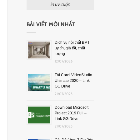
in uv cuộn
BÀI VIẾT MỚI NHẤT
Dịch vụ nội thất BMT
uy tín, giá tốt, chất
lượng
12/07/2026
Tải Corel VideoStudio
Ultimate 2020 – Link
GG Drive
21/07/2025
Download Microsoft
Project 2019 Full –
Link GG Drive
21/07/2025