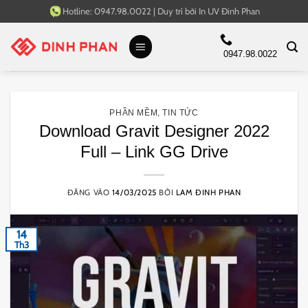
Bỏ
Hotline:
0947.98.0022
|
Duy trì bởi
In UV Đinh Phan
qua
nội
0947.98.0022
dung
PHẦN MỀM
,
TIN TỨC
Download Gravit Designer 2022
Full – Link GG Drive
ĐĂNG VÀO
14/03/2025
BỞI
LAM ĐINH PHAN
14
Th3