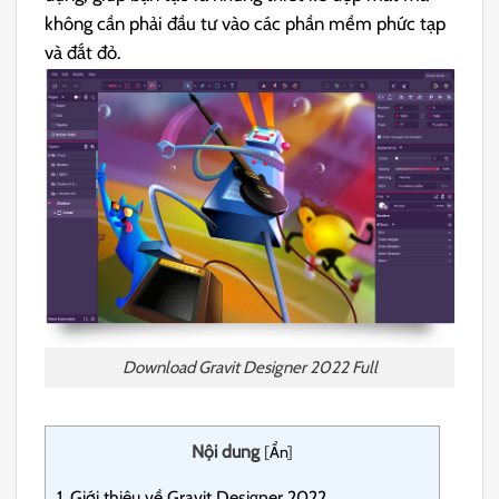
không cần phải đầu tư vào các phần mềm phức tạp
và đắt đỏ.
Download Gravit Designer 2022 Full
Nội dung
[
Ẩn
]
1.
Giới thiệu về Gravit Designer 2022