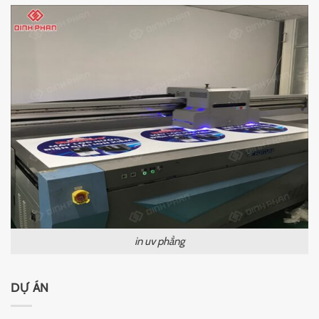
in uv phẳng
DỰ ÁN