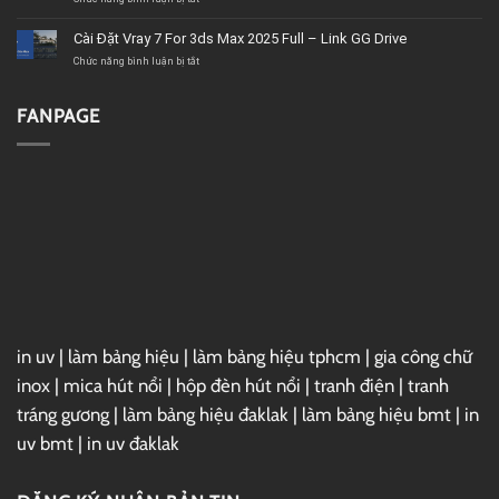
tốt,
2020
Download
chất
–
Microsoft
Cài Đặt Vray 7 For 3ds Max 2025 Full – Link GG Drive
lượng
Link
Project
GG
2019
ở
Chức năng bình luận bị tắt
Drive
Full
Cài
–
Đặt
Link
Vray
FANPAGE
GG
7
Drive
For
3ds
Max
2025
Full
–
Link
GG
Drive
in uv
|
làm bảng hiệu
|
làm bảng hiệu tphcm
|
gia công chữ
inox
|
mica hút nổi
|
hộp đèn hút nổi
|
tranh điện
|
tranh
tráng gương
|
làm bảng hiệu đaklak
|
làm bảng hiệu bmt
|
in
uv bmt
|
in uv đaklak