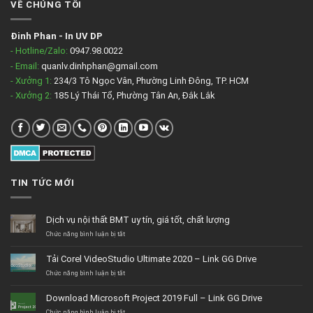
VỀ CHÚNG TÔI
Đinh Phan
-
In UV DP
- Hotline/Zalo:
0947.98.0022
- Email:
quanlv.dinhphan@gmail.com
- Xưởng 1:
234/3 Tô Ngọc Vân, Phường Linh Đông, TP. HCM
- Xưởng 2:
185 Lý Thái Tổ, Phường Tân An, Đắk Lắk
TIN TỨC MỚI
Dịch vụ nội thất BMT uy tín, giá tốt, chất lượng
ở
Chức năng bình luận bị tắt
Dịch
vụ
Tải Corel VideoStudio Ultimate 2020 – Link GG Drive
nội
thất
ở
Chức năng bình luận bị tắt
BMT
Tải
uy
Corel
Download Microsoft Project 2019 Full – Link GG Drive
tín,
VideoStudio
giá
Ultimate
ở
Chức năng bình luận bị tắt