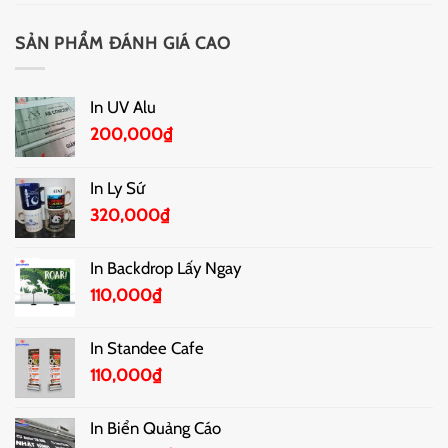
SẢN PHẨM ĐÁNH GIÁ CAO
In UV Alu
200,000
₫
In Ly Sứ
320,000
₫
In Backdrop Lấy Ngay
110,000
₫
In Standee Cafe
110,000
₫
In Biển Quảng Cáo