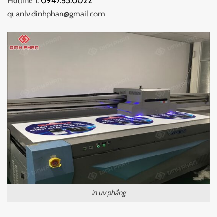
Hotline 1:
0947.85.0022
quanlv.dinhphan@gmail.com
in uv phẳng