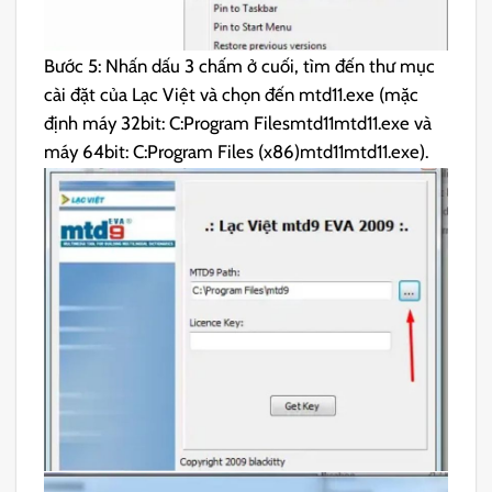
Bước 5: Nhấn dấu 3 chấm ở cuối, tìm đến thư mục
cài đặt của Lạc Việt và chọn đến mtd11.exe (mặc
định máy 32bit: C:Program Filesmtd11mtd11.exe và
máy 64bit: C:Program Files (x86)mtd11mtd11.exe).