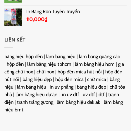
In Băng Rôn Tuyên Truyền
110,000
₫
LIÊN KẾT
bảng hiệu hộp đèn
|
làm bảng hiệu
|
làm bảng quảng cáo
|
hộp đèn
|
làm bảng hiệu tphcm
|
làm bảng hiệu hcm
|
gia
công chữ inox
|
chữ inox
|
hộp đèn mica hút nổi
|
hộp đèn
hút nổi
|
bảng hiệu đẹp
|
hộp đèn mica
|
chữ mica
|
bảng
hiệu
|
làm bảng hiệu
|
in uv phẳng
|
bảng hiệu đẹp
|
chữ tòa
nhà
|
làm bảng hiệu dự án
|
in uv dtf
|
uv dtf
|
dtf
|
tranh
điện
|
tranh tráng gương
|
làm bảng hiệu daklak
|
làm bảng
hiệu bmt