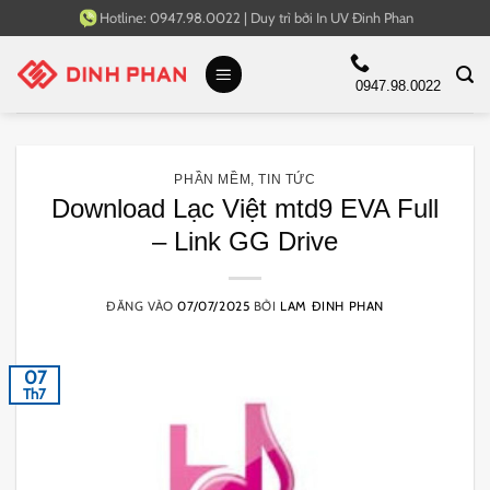
Bỏ
Hotline:
0947.98.0022
|
Duy trì bởi
In UV Đinh Phan
qua
nội
0947.98.0022
dung
PHẦN MỀM
,
TIN TỨC
Download Lạc Việt mtd9 EVA Full
– Link GG Drive
ĐĂNG VÀO
07/07/2025
BỞI
LAM ĐINH PHAN
07
Th7