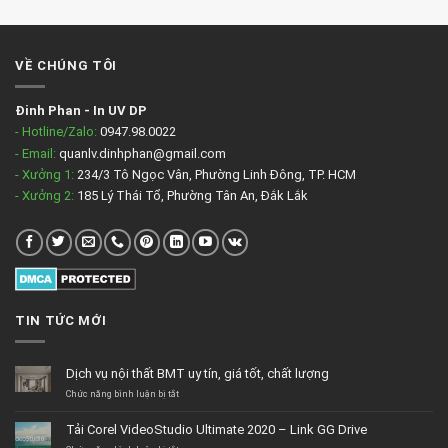
VỀ CHÚNG TÔI
Đinh Phan
-
In UV DP
- Hotline/Zalo:
0947.98.0022
- Email:
quanlv.dinhphan@gmail.com
- Xưởng 1:
234/3 Tô Ngọc Vân, Phường Linh Đông, TP. HCM
- Xưởng 2:
185 Lý Thái Tổ, Phường Tân An, Đắk Lắk
TIN TỨC MỚI
Dịch vụ nội thất BMT uy tín, giá tốt, chất lượng
ở
Chức năng bình luận bị tắt
Dịch
vụ
Tải Corel VideoStudio Ultimate 2020 – Link GG Drive
nội