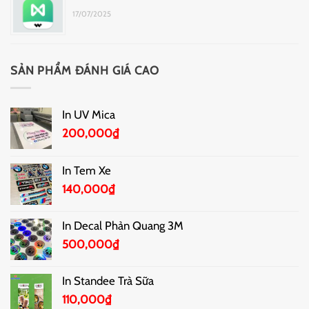
17/07/2025
SẢN PHẨM ĐÁNH GIÁ CAO
In UV Mica
200,000
₫
In Tem Xe
140,000
₫
In Decal Phản Quang 3M
500,000
₫
In Standee Trà Sữa
110,000
₫