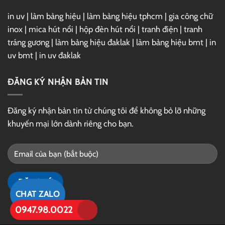
in uv
|
làm bảng hiệu
|
làm bảng hiệu tphcm
|
gia công chữ
inox
|
mica hút nổi
|
hộp đèn hút nổi
|
tranh điện
|
tranh
tráng gương
|
làm bảng hiệu đaklak
|
làm bảng hiệu bmt
|
in
uv bmt
|
in uv đaklak
ĐĂNG KÝ NHẬN BẢN TIN
Đăng ký nhận bản tin từ chúng tôi để không bỏ lỡ những
khuyến mại lớn dành riêng cho bạn.
CHAT ZALO
0947.98.0022