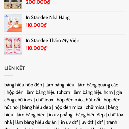
200,000
₫
In Standee Nhà Hàng
110,000
₫
In Standee Thẩm Mỹ Viện
110,000
₫
LIÊN KẾT
bảng hiệu hộp đèn
|
làm bảng hiệu
|
làm bảng quảng cáo
|
hộp đèn
|
làm bảng hiệu tphcm
|
làm bảng hiệu hcm
|
gia
công chữ inox
|
chữ inox
|
hộp đèn mica hút nổi
|
hộp đèn
hút nổi
|
bảng hiệu đẹp
|
hộp đèn mica
|
chữ mica
|
bảng
hiệu
|
làm bảng hiệu
|
in uv phẳng
|
bảng hiệu đẹp
|
chữ tòa
nhà
|
làm bảng hiệu dự án
|
in uv dtf
|
uv dtf
|
dtf
|
tranh