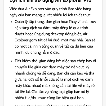
Lợi ích khi sử dụng Air Explorer Pro
Việc đưa Air Explorer vào quy trình làm việc hàng
ngày của bạn mang lại rất nhiều lợi ích thiết thực:
Quản lý tập trung, đơn giản hóa: Thay vì phải truy
cập từng dịch vụ đám mây riêng lẻ qua trình
duyệt hoặc ứng dụng desktop riêng biệt, Air
Explorer gom tất cả lại dưới một mái nhà. Bạn sẽ
có một cái nhìn tổng quan về tất cả dữ liệu của
mình, dù chúng nằm ở đâu.
Tiết kiệm thời gian đáng kể: Việc sao chép hay di
chuyển file giữa các đám mây trở nên cực kỳ
nhanh chóng và dễ dàng. Bạn chỉ cần kéo và thả
giữa hai cửa sổ (mỗi cửa sổ là một dịch vụ đám
mây khác nhau) mà không cần tải file về máy rồi
tải lên lại. Các tác vụ hàng loạt giúp bạn xử lý
nhiều file/thư mục cùng lúc hiệu quả hơn.