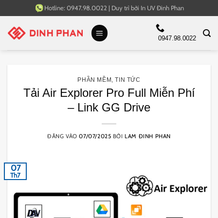
Bỏ
Hotline:
0947.98.0022
|
Duy trì bởi
In UV Đinh Phan
qua
nội
0947.98.0022
dung
PHẦN MỀM
,
TIN TỨC
Tải Air Explorer Pro Full Miễn Phí
– Link GG Drive
ĐĂNG VÀO
07/07/2025
BỞI
LAM ĐINH PHAN
07
Th7