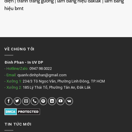
điện
|
tranh tráng gương
|
làm bảng hiệu daklak
|
làm bảng
hiệu bmt
VỀ CHÚNG TÔI
Đinh Phan
-
In UV DP
- Hotline/Zalo:
0947.98.0022
- Email:
quanlv.dinhphan@gmail.com
- Xưởng 1:
234/3 Tô Ngọc Vân, Phường Linh Đông, TP. HCM
- Xưởng 2:
185 Lý Thái Tổ, Phường Tân An, Đắk Lắk
TIN TỨC MỚI