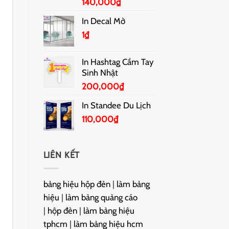
140,000
₫
In Decal Mờ
1
₫
In Hashtag Cầm Tay
Sinh Nhật
200,000
₫
In Standee Du Lịch
110,000
₫
LIÊN KẾT
bảng hiệu hộp đèn
|
làm bảng
hiệu
|
làm bảng quảng cáo
|
hộp đèn
|
làm bảng hiệu
tphcm
|
làm bảng hiệu hcm