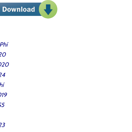
Phí
020
020
24
hí
019
S5
23