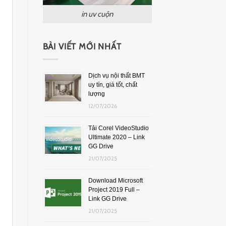
in uv cuộn
BÀI VIẾT MỚI NHẤT
Dịch vụ nội thất BMT
uy tín, giá tốt, chất
lượng
12/07/2026
Tải Corel VideoStudio
Ultimate 2020 – Link
GG Drive
21/07/2025
Download Microsoft
Project 2019 Full –
Link GG Drive
21/07/2025