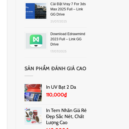
Cài Đặt Vray 7 For 3ds
Max 2025 Full – Link
GG Drive
21/07/2025
Download Edrawmind
2023 Full – Link GG
Drive
17/07/2025
SẢN PHẨM ĐÁNH GIÁ CAO
In UV Bạt 2 Da
110,000
₫
In Tem Nhãn Giá Rẻ
Đẹp Sắc Nét, Chất
Lượng Cao