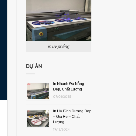
in uv phẳng
DỰ ÁN
In Nhanh Đà Nẵng
Đẹp, Chất Lượng
07/01/2025
In UV Bình Dương Đẹp
– Giá Rẻ – Chất
Lượng
19/12/2024