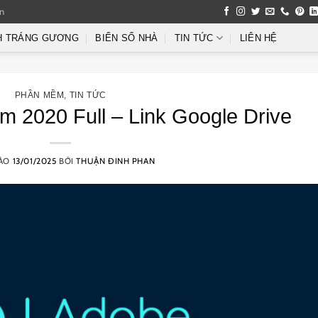
an
H TRÁNG GƯƠNG
BIỂN SỐ NHÀ
TIN TỨC
LIÊN HỆ
PHẦN MỀM
,
TIN TỨC
m 2020 Full – Link Google Drive
VÀO
13/01/2025
BỞI
THUẬN ĐINH PHAN