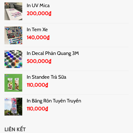
In UV Mica
200,000
₫
In Tem Xe
140,000
₫
In Decal Phản Quang 3M
500,000
₫
In Standee Trà Sữa
110,000
₫
In Băng Rôn Tuyên Truyền
110,000
₫
LIÊN KẾT