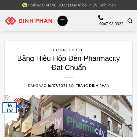
Bỏ
Hotline:
0947.98.0022
|
Duy trì bởi
In UV Đinh Phan
qua
nội
0947.98.0022
dung
DỰ ÁN
,
TIN TỨC
Bảng Hiệu Hộp Đèn Pharmacity
Đạt Chuẩn
ĐĂNG VÀO
16/07/2024
BỞI
TRANG ĐINH PHAN
16
Th7