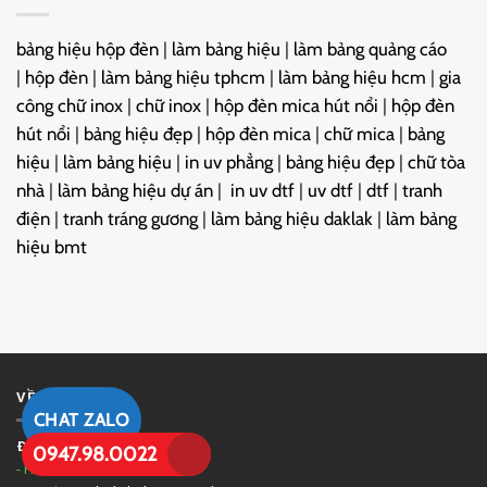
bảng hiệu hộp đèn
|
làm bảng hiệu
|
làm bảng quảng cáo
|
hộp đèn
|
làm bảng hiệu tphcm
|
làm bảng hiệu hcm
|
gia
công chữ inox
|
chữ inox
|
hộp đèn mica hút nổi
|
hộp đèn
hút nổi
|
bảng hiệu đẹp
|
hộp đèn mica
|
chữ mica
|
bảng
hiệu
|
làm bảng hiệu
|
in uv phẳng
|
bảng hiệu đẹp
|
chữ tòa
nhà
|
làm bảng hiệu dự án
|
in uv dtf
|
uv dtf
|
dtf
|
tranh
điện
|
tranh tráng gương
|
làm bảng hiệu daklak
|
làm bảng
hiệu bmt
VỀ CHÚNG TÔI
CHAT ZALO
Đinh Phan
-
In UV DP
0947.98.0022
- Hotline/Zalo:
0947.98.0022