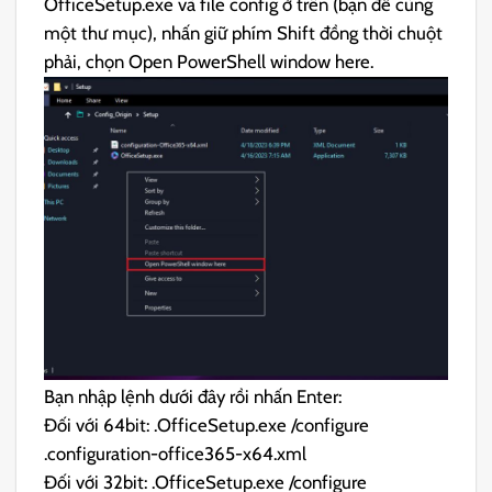
OfficeSetup.exe và file config ở trên (bạn để cùng
một thư mục), nhấn giữ phím Shift đồng thời chuột
phải, chọn Open PowerShell window here.
Bạn nhập lệnh dưới đây rồi nhấn Enter:
Đối với 64bit: .OfficeSetup.exe /configure
.configuration-office365-x64.xml
Đối với 32bit: .OfficeSetup.exe /configure