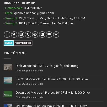
Đinh Phan
-
In UV DP
- Hotline/Zalo:
0947.98.0022
- Email:
quanlv.dinhphan@gmail.com
- Xưởng 1:
234/3 Tô Ngọc Vân, Phường Linh Đông, TP. HCM
- Xưởng 2:
185 Lý Thái Tổ, Phường Tân An, Đắk Lắk
TIN TỨC MỚI
Dịch vụ nội thất BMT uy tín, giá tốt, chất lượng
ở
Chức năng bình luận bị tắt
Dịch
vụ
Tải Corel VideoStudio Ultimate 2020 – Link GG Drive
nội
thất
ở
Chức năng bình luận bị tắt
BMT
Tải
uy
Corel
Download Microsoft Project 2019 Full – Link GG Drive
tín,
VideoStudio
giá
Ultimate
ở
Chức năng bình luận bị tắt
tốt,
2020
Download
chất
–
Microsoft
Cài Đặt Vray 7 For 3ds Max 2025 Full – Link GG Drive