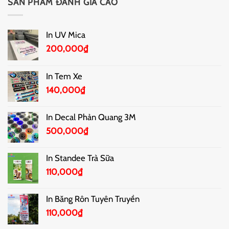
SẢN PHẨM ĐÁNH GIÁ CAO
In UV Mica
200,000
₫
In Tem Xe
140,000
₫
In Decal Phản Quang 3M
500,000
₫
In Standee Trà Sữa
110,000
₫
In Băng Rôn Tuyên Truyền
110,000
₫