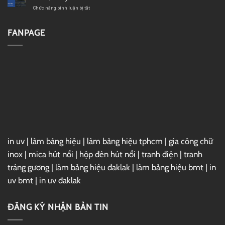
lượng
Link
Project
GG
2019
ở
Chức năng bình luận bị tắt
Drive
Full
Cài
–
Đặt
Link
Vray
FANPAGE
GG
7
Drive
For
3ds
Max
2025
Full
–
Link
GG
Drive
in uv
|
làm bảng hiệu
|
làm bảng hiệu tphcm
|
gia công chữ
inox
|
mica hút nổi
|
hộp đèn hút nổi
|
tranh điện
|
tranh
tráng gương
|
làm bảng hiệu đaklak
|
làm bảng hiệu bmt
|
in
uv bmt
|
in uv đaklak
ĐĂNG KÝ NHẬN BẢN TIN