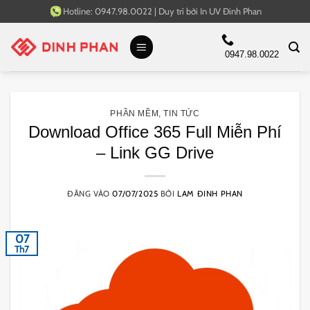
Bỏ
Hotline:
0947.98.0022
|
Duy trì bởi
In UV Đinh Phan
qua
nội
0947.98.0022
dung
PHẦN MỀM
,
TIN TỨC
Download Office 365 Full Miễn Phí
– Link GG Drive
ĐĂNG VÀO
07/07/2025
BỞI
LAM ĐINH PHAN
07
Th7